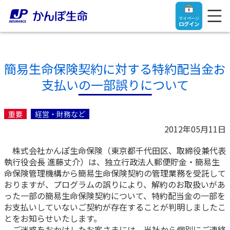
マイページ
ログイン
簡易生命保険契約に対する特約配当金お
支払いの一部誤りについて
トップ
重要
経営・財務など
ご契約者さま
2012年05月11日
株式会社かんぽ生命保険（東京都千代田区、取締役兼代表
保険をご検討中のお客さま
ご契約者さま
執行役会長 進藤丈介）は、独立行政法人郵便貯金・簡易生
命保険管理機構から簡易生命保険契約の管理業務を受託して
マイページログイン
おりますが、プログラムの誤りにより、解約のお取扱いがあ
法人のお客さま
保険をご検討中のお客さま
った一部の簡易生命保険契約について、特約配当金の一部を
お支払いしていないご契約が存在することが判明しましたこ
お役立ち情報
【まずはご相談ください】企業経営でお悩みの方はこ
入院保険金・手術保険金のご請求
とをお知らせいたします。
ちら
ご迷惑をおかけしたお客さまには、当社から個別にご連絡