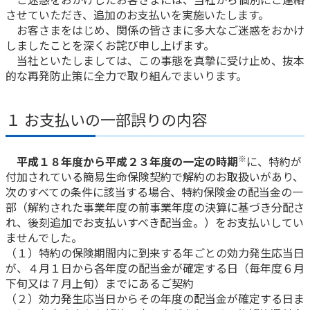
させていただき、追加のお支払いを実施いたします。
かんぽ生命について
終身保険
お客さまをはじめ、関係の皆さまに多大なご迷惑をおかけ
法人のお客さま向け商品一覧
しましたことを深くお詫び申し上げます。
養老保険
当社といたしましては、この事態を真摯に受け止め、抜本
目的から探す
よくあるご質問
かんぽ生命について
かんぽのLifeサポートナビ
定期保険
的な再発防止策に全力で取り組んでまいります。
お手続き一覧
お役立ち情報
学資保険
きっかけ・できごとから探す
お問い合わせ
かんぽ生命の団体取扱い
長寿支援保険
１ お支払いの一部誤りの内容
法人向け資料請求
お見積りシミュレーション
サステナビリティ
ご挨拶
保険
資料請求
※
平成１８年度から平成２３年度の一定の時期
に、特約が
お問い合わせ先
経営理念・経営戦略
医療
付加されている簡易生命保険契約で解約のお取扱いがあり、
マイページでできること
株主・投資家のみなさまへ
次のすべての条件に該当する場合、特約保険金の配当金の一
会社概要
お金
部（解約された事業年度の前事業年度の決算に基づき分配さ
新規登録
財務情報
子育て
れ、後刻追加でお支払いすべき配当金。）をお支払いしてい
ログイン
採用情報
ませんでした。
株主・投資家のみなさまへ
ライフプラン
保険の探し方のポイント
（１）特約の保険期間内に到来する年ごとの効力発生応当日
日本郵政グループとしての取り組み
保険かんたん診断
が、４月１日から各年度の配当金が確定する日（毎年度６月
English
採用情報
下旬又は７月上旬）までにあるご契約
これからのライフイベントでかかる費用とは？
（２）効力発生応当日からその年度の配当金が確定する日ま
CM・オウンドメディア／ソーシャルメディア