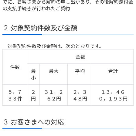
でに、お客さまから解約の申し出があり、その後解約還付金
ご契約内容の確認
健康情報
の支払手続きが行われたご契約
お客さまに関する情報等の確認の取り組み
２ 対象契約件数及び金額
ご契約手続きの流れ
かんぽブランド
保険料のお払込方法
かんぽアプリ～かんぽの健康と安心を手のひらに～
対象契約件数及び金額は、次のとおりです。
各種サービス・お知らせ
金額
保険用語集
かんぽプラチナライフサービス
件数
お問い合わせ
最
最大
平均
合計
かんぽ生命のサステナビリティ
小
ご契約のしおり・約款（Web約款）
すこやか健康ラボ
保険用語集
５，７
２
３１，２
２，３
１３，４６
お問い合わせ
３３件
円
６２円
４８円
０，１９３円
お客さまの声／お客さまサービス向上の取組み
ラジオ体操・みんなの体操
３ お客さまへの対応
ラジオ体操ポータルサイト