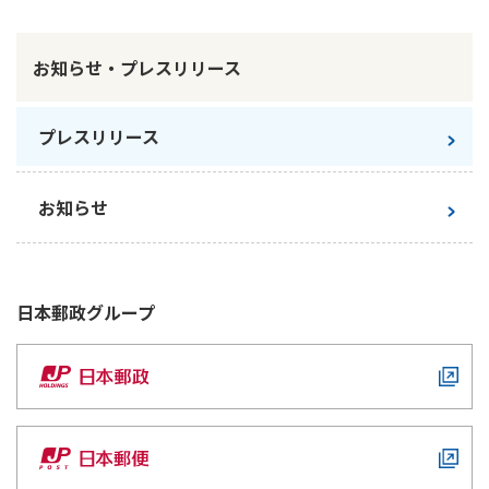
ご契約内容の確認
健康情報
お客さまに関する情報等の確認の取り組み
お知らせ・プレスリリース
ご契約手続きの流れ
かんぽブランド
プレスリリース
保険料のお払込方法
かんぽアプリ～かんぽの健康と安心を手のひらに～
各種サービス・お知らせ
保険用語集
お知らせ
かんぽプラチナライフサービス
お問い合わせ
かんぽ生命のサステナビリティ
ご契約のしおり・約款（Web約款）
すこやか健康ラボ
日本郵政
グループ
保険用語集
お問い合わせ
お客さまの声／お客さまサービス向上の取組み
ラジオ体操・みんなの体操
ラジオ体操ポータルサイト