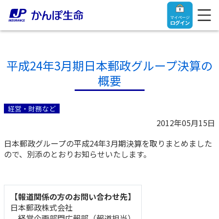
マイページ
ログイン
平成24年3月期日本郵政グループ決算の
概要
トップ
経営・財務など
ご契約者さま
2012年05月15日
日本郵政グループの平成24年3月期決算を取りまとめました
保険をご検討中のお客さま
ご契約者さま
ので、別添のとおりお知らせいたします。
マイページログイン
法人のお客さま
保険をご検討中のお客さま
【報道関係の方のお問い合わせ先】
お役立ち情報
【まずはご相談ください】企業経営でお悩みの方はこ
入院保険金・手術保険金のご請求
日本郵政株式会社
ちら
経営企画部門広報部（報道担当）