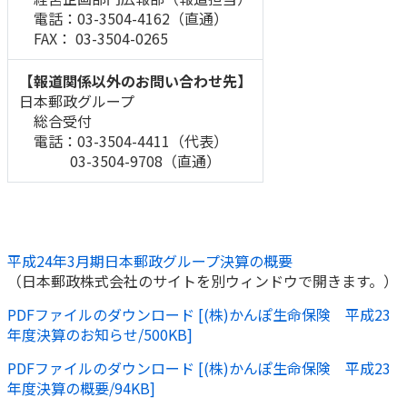
電話：03-3504-4162（直通）
かんぽ生命について
終身保険
FAX： 03-3504-0265
法人のお客さま向け商品一覧
養老保険
【報道関係以外のお問い合わせ先】
目的から探す
よくあるご質問
かんぽ生命について
かんぽのLifeサポートナビ
定期保険
日本郵政グループ
お手続き一覧
お役立ち情報
学資保険
総合受付
きっかけ・できごとから探す
お問い合わせ
かんぽ生命の団体取扱い
電話：03-3504-4411（代表）
長寿支援保険
03-3504-9708（直通）
法人向け資料請求
お見積りシミュレーション
サステナビリティ
ご挨拶
保険
資料請求
お問い合わせ先
経営理念・経営戦略
医療
マイページでできること
株主・投資家のみなさまへ
会社概要
お金
平成24年3月期日本郵政グループ決算の概要
新規登録
（日本郵政株式会社のサイトを別ウィンドウで開きます。）
財務情報
子育て
ログイン
採用情報
株主・投資家のみなさまへ
ライフプラン
PDFファイルのダウンロード [(株)かんぽ生命保険 平成23
保険の探し方のポイント
年度決算のお知らせ/500KB]
日本郵政グループとしての取り組み
保険かんたん診断
English
PDFファイルのダウンロード [(株)かんぽ生命保険 平成23
採用情報
これからのライフイベントでかかる費用とは？
年度決算の概要/94KB]
CM・オウンドメディア／ソーシャルメディア