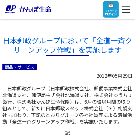
マイページ
ログイン
日本郵政グループにおいて「全道一斉ク
リーンアップ作戦」を実施します
トップ
商品・サービス
ご契約者さま
2012年05月29日
日本郵政グループ（日本郵政株式会社、郵便事業株式会社
保険をご検討中のお客さま
ご契約者さま
北海道支社、郵便局株式会社北海道支社、株式会社ゆうちょ
銀行、株式会社かんぽ生命保険）は、6月の環境月間の取り
マイページログイン
組みとして、新たに日本郵政スタッフ株式会社（＊）札幌支
法人のお客さま
保険をご検討中のお客さま
社も加わり、下記のとおりグループ各社社員等による清掃活
動「全道一斉クリーンアップ作戦」を実施いたします。
お役立ち情報
【まずはご相談ください】企業経営でお悩みの方はこ
入院保険金・手術保険金のご請求
記
ちら