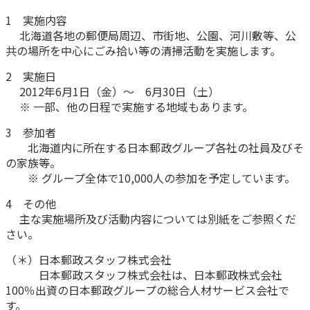
1 実施内容
かんぽ生命について
終身保険
北海道各地の郵便局周辺、市街地、公園、河川敷等、公
法人のお客さま向け商品一覧
養老保険
共の場所を中心にごみ拾い等の清掃活動を実施します。
目的から探す
よくあるご質問
かんぽ生命について
かんぽのLifeサポートナビ
定期保険
2 実施日
お手続き一覧
お役立ち情報
2012年6月1日（金）～ 6月30日（土）
学資保険
きっかけ・できごとから探す
お問い合わせ
かんぽ生命の団体取扱い
※ 一部、他の日程で実施する地域もあります。
長寿支援保険
法人向け資料請求
3 参加者
お見積りシミュレーション
北海道内に所在する日本郵政グループ各社の社員及びそ
サステナビリティ
ご挨拶
保険
資料請求
の家族等。
お問い合わせ先
経営理念・経営戦略
医療
※ グループ全体で10,000人の参加を予定しています。
マイページでできること
株主・投資家のみなさまへ
会社概要
お金
4 その他
新規登録
財務情報
子育て
主な実施場所及び活動内容については別紙をご参照くだ
ログイン
採用情報
さい。
株主・投資家のみなさまへ
ライフプラン
保険の探し方のポイント
（＊）日本郵政スタッフ株式会社
日本郵政グループとしての取り組み
保険かんたん診断
English
日本郵政スタッフ株式会社は、日本郵政株式会社
採用情報
これからのライフイベントでかかる費用とは？
100％出資の日本郵政グループの総合人材サービス会社で
CM・オウンドメディア／ソーシャルメディア
す。