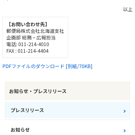
ご契約内容の確認
健康情報
以上
お客さまに関する情報等の確認の取り組み
【お問い合わせ先】
ご契約手続きの流れ
郵便局株式会社北海道支社
かんぽブランド
企画部 総務・広報担当
保険料のお払込方法
かんぽアプリ～かんぽの健康と安心を手のひらに～
電話: 011-214-4010
各種サービス・お知らせ
FAX : 011-214-4404
保険用語集
かんぽプラチナライフサービス
PDFファイルのダウンロード [別紙/70KB]
お問い合わせ
かんぽ生命のサステナビリティ
ご契約のしおり・約款（Web約款）
すこやか健康ラボ
保険用語集
お知らせ・プレスリリース
お問い合わせ
お客さまの声／お客さまサービス向上の取組み
プレスリリース
ラジオ体操・みんなの体操
ラジオ体操ポータルサイト
お知らせ