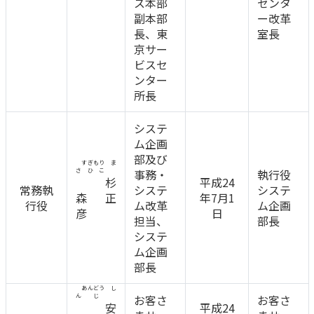
ス本部
センタ
副本部
ー改革
長、東
室長
京サー
ビスセ
ンター
所長
システ
ム企画
部及び
すぎもり ま
さひこ
事務・
執行役
杉
平成24
常務執
システ
システ
森 正
年7月1
行役
ム改革
ム企画
彦
日
担当、
部長
システ
ム企画
部長
あんどう し
んじ
お客さ
お客さ
安
平成24