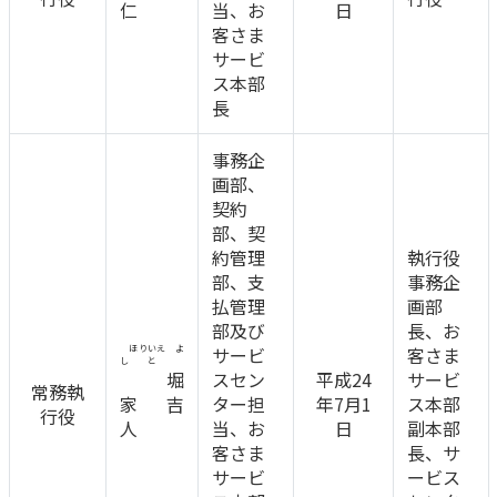
仁
当、お
日
客さま
かんぽジャンクション
サービ
ス本部
長
事務企
画部、
契約
部、契
約管理
執行役
部、支
事務企
払管理
画部
部及び
長、お
ほりいえ よ
サービ
客さま
しと
堀
スセン
平成24
サービ
常務執
家 吉
ター担
年7月1
ス本部
行役
人
当、お
日
副本部
客さま
長、サ
サービ
ービス