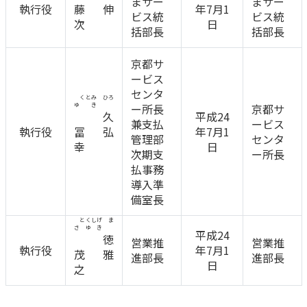
まサー
まサー
執行役
藤 伸
年7月1
ビス統
ビス統
次
日
括部長
括部長
京都サ
ービス
センタ
くとみ ひろ
ゆき
ー所長
京都サ
久
平成24
兼支払
ービス
執行役
冨 弘
年7月1
管理部
センタ
幸
日
次期支
ー所長
払事務
導入準
備室長
とくしげ ま
さゆき
平成24
徳
営業推
営業推
執行役
年7月1
茂 雅
進部長
進部長
日
之