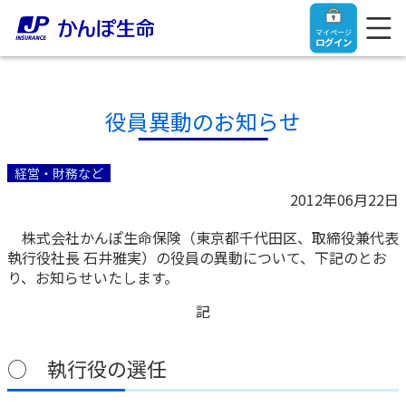
マイページ
ログイン
役員異動のお知らせ
トップ
経営・財務など
2012年06月22日
ご契約者さま
株式会社かんぽ生命保険（東京都千代田区、取締役兼代表
執行役社長 石井雅実）の役員の異動について、下記のとお
保険をご検討中のお客さま
ご契約者さま
り、お知らせいたします。
記
マイページログイン
法人のお客さま
保険をご検討中のお客さま
○ 執行役の選任
お役立ち情報
【まずはご相談ください】企業経営でお悩みの方はこ
入院保険金・手術保険金のご請求
ちら