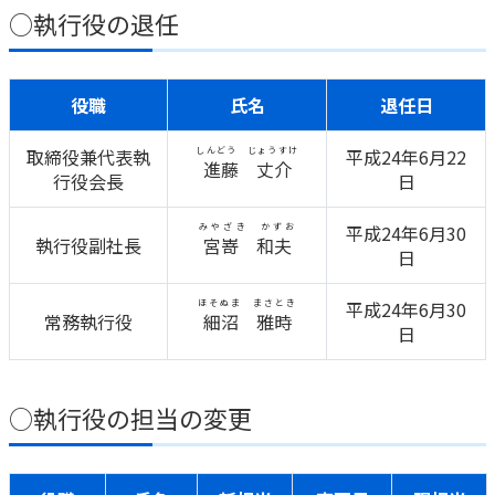
○執行役の退任
役職
氏名
退任日
取締役兼代表執
しんどう じょうすけ
平成24年6月22
進藤 丈介
行役会長
日
みやざき かずお
平成24年6月30
執行役副社長
宮嵜 和夫
日
ほそぬま まさとき
平成24年6月30
常務執行役
細沼 雅時
日
○執行役の担当の変更