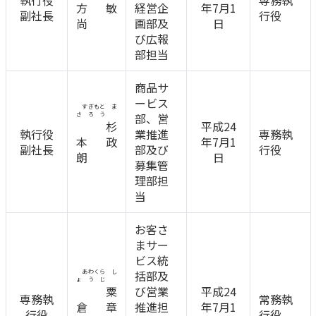
執行役
専務執
ご契約内容の確認
方 敏
経営企
年7月1
健康情報
副社長
行役
尚
画部及
日
お客さまに関する情報等の確認の取り組み
び広報
部担当
ご契約手続きの流れ
かんぽブランド
商品サ
保険料のお払込方法
かんぽアプリ～かんぽの健康と安心を手のひらに～
ービス
すぎもと ま
各種サービス・お知らせ
さろう
部、営
杉
平成24
保険用語集
執行役
業推進
専務執
かんぽプラチナライフサービス
本 政
年7月1
副社長
部及び
行役
お問い合わせ
朗
日
募集管
かんぽ生命のサステナビリティ
理部担
ご契約のしおり・約款（Web約款）
すこやか健康ラボ
当
保険用語集
お問い合わせ
お客さ
まサー
お客さまの声／お客さまサービス向上の取組み
ビス統
あわくら し
括部及
ラジオ体操・みんなの体操
ょうじ
粟
び営業
平成24
専務執
常務執
ラジオ体操ポータルサイト
倉 章
推進担
年7月1
行役
行役