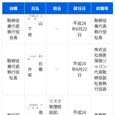
かんぽ生命について
役職
氏名
担当
就任日
前職等
終身保険
法人のお客さま向け商品一覧
やました い
養老保険
取締役
ずみ
取締役
目的から探す
山
平成24
よくあるご質問
かんぽ生命について
かんぽのLifeサポートナビ
定期保険
兼代表
兼代表
お手続き一覧
下
―
年6月22
お役立ち情報
執行役
執行役
学資保険
泉
日
きっかけ・できごとから探す
会長
社長
お問い合わせ
かんぽ生命の団体取扱い
長寿支援保険
法人向け資料請求
株式会
お見積りシミュレーション
サステナビリティ
社損害
ご挨拶
保険
いしい まさ
資料請求
取締役
み
保険ジ
石
平成24
お問い合わせ先
経営理念・経営戦略
医療
兼代表
ャパン
マイページでできること
井 雅
―
年6月22
株主・投資家のみなさまへ
執行役
代表取
会社概要
お金
実
日
新規登録
社長
締役副
財務情報
子育て
社長執
ログイン
採用情報
株主・投資家のみなさまへ
ライフプラン
行役員
保険の探し方のポイント
日本郵政グループとしての取り組み
保険かんたん診断
リスク
English
採用情報
みなかた と
管理統
これからのライフイベントでかかる費用とは？
しひさ
南
括部、
平成24
CM・オウンドメディア／ソーシャルメディア