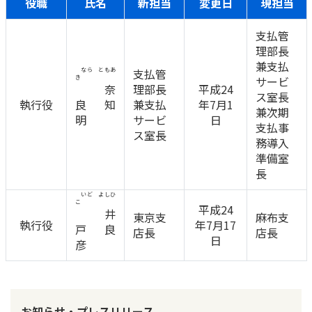
役職
氏名
新担当
変更日
現担当
支払管
理部長
兼支払
なら ともあ
支払管
き
サービ
奈
理部長
平成24
ス室長
執行役
良 知
兼支払
年7月1
兼次期
明
サービ
日
支払事
ス室長
務導入
準備室
長
いど よしひ
こ
平成24
井
東京支
麻布支
執行役
年7月17
戸 良
店長
店長
日
彦
お知らせ・プレスリリース