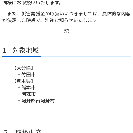
同様にお取扱いいたします。
かんぽ生命について
終身保険
また、災害義援金の取扱いにつきましては、具体的な内容
法人のお客さま向け商品一覧
が決定した時点で、別途お知らせいたします。
養老保険
目的から探す
よくあるご質問
かんぽ生命について
かんぽのLifeサポートナビ
定期保険
記
お手続き一覧
お役立ち情報
学資保険
きっかけ・できごとから探す
お問い合わせ
かんぽ生命の団体取扱い
1 対象地域
長寿支援保険
法人向け資料請求
お見積りシミュレーション
サステナビリティ
ご挨拶
保険
【大分県】
資料請求
お問い合わせ先
経営理念・経営戦略
医療
・竹田市
マイページでできること
【熊本県】
株主・投資家のみなさまへ
会社概要
お金
・熊本市
新規登録
財務情報
子育て
・阿蘇市
ログイン
採用情報
・阿蘇郡南阿蘇村
株主・投資家のみなさまへ
ライフプラン
保険の探し方のポイント
日本郵政グループとしての取り組み
保険かんたん診断
English
採用情報
これからのライフイベントでかかる費用とは？
CM・オウンドメディア／ソーシャルメディア
２ 取扱内容