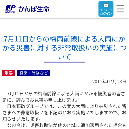
マイページ
ログイン
7月11日からの梅雨前線による大雨にか
かる災害に対する非常取扱いの実施につ
トップ
いて
ご契約者さま
重要
経営・財務など
2012年07月13日
保険をご検討中のお客さま
ご契約者さま
7月11日からの梅雨前線による大雨にかかる被災者の皆さ
まに、謹んでお見舞い申し上げます。
マイページログイン
法人のお客さま
保険をご検討中のお客さま
日本郵政グループでは、この度の大雨により被災された皆
さまへの非常取扱いを下記のとおり実施いたしますので、お
知らせいたします。
お役立ち情報
【まずはご相談ください】企業経営でお悩みの方はこ
入院保険金・手術保険金のご請求
なお今後、災害救助法が他の地域に追加適用された場合も
ちら