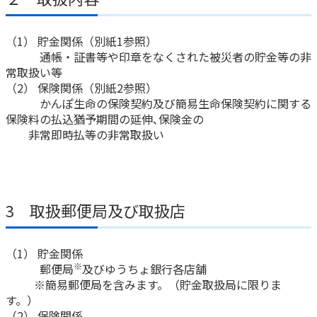
ご契約内容の確認
健康情報
お客さまに関する情報等の確認の取り組み
（1） 貯金関係（別紙1参照）
通帳・証書等や印章をなくされた被災者の貯金等の非
ご契約手続きの流れ
常取扱い等
かんぽブランド
（2） 保険関係（別紙2参照）
保険料のお払込方法
かんぽアプリ～かんぽの健康と安心を手のひらに～
かんぽ生命の保険契約及び簡易生命保険契約に関する
各種サービス・お知らせ
保険料の払込猶予期間の延伸､保険金の
保険用語集
非常即時払等の非常取扱い
かんぽプラチナライフサービス
お問い合わせ
かんぽ生命のサステナビリティ
ご契約のしおり・約款（Web約款）
すこやか健康ラボ
保険用語集
3 取扱郵便局及び取扱店
お問い合わせ
（1） 貯金関係
お客さまの声／お客さまサービス向上の取組み
※
郵便局
及びゆうちょ銀行各店舗
ラジオ体操・みんなの体操
※簡易郵便局を含みます。（貯金取扱局に限りま
す。）
ラジオ体操ポータルサイト
（2） 保険関係