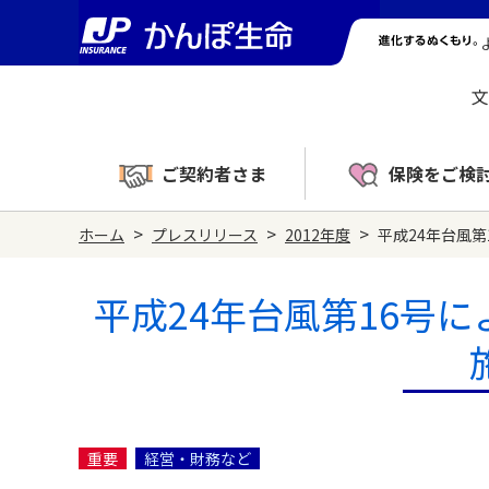
文
ご契約者さま
保険をご検
>
>
>
ホーム
プレスリリース
2012年度
平成24年台風
平成24年台風第16号
重要
経営・財務など