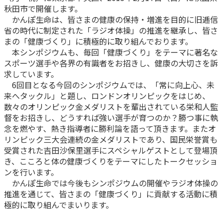
秋田市で開催します。
かんぽ生命について
終身保険
かんぽ生命は、皆さまの健康の保持・増進を目的に旧逓信
法人のお客さま向け商品一覧
省の時代に制定された「ラジオ体操」の推進を継承し、皆さ
養老保険
まの「健康づくり」に積極的に取り組んでおります。
目的から探す
よくあるご質問
かんぽ生命について
かんぽのLifeサポートナビ
定期保険
本シンポジウムも、毎回「健康づくり」をテーマに著名な
お手続き一覧
お役立ち情報
スポーツ選手や各界の有識者をお招きし、健康の大切さを訴
学資保険
きっかけ・できごとから探す
求しています。
お問い合わせ
かんぽ生命の団体取扱い
長寿支援保険
6回目となる今回のシンポジウムでは、「常に向上心、未
法人向け資料請求
来へタックル」と題し、ロンドンオリンピックをはじめ、
お見積りシミュレーション
サステナビリティ
数々のオリンピック金メダリストを輩出されている栄和人監
ご挨拶
保険
資料請求
督をお招きし、どうすれば強い選手が育つのか？勝つ事に執
お問い合わせ先
経営理念・経営戦略
医療
念を燃やす、熱き指導者に勝利論を語って頂きます。またオ
マイページでできること
株主・投資家のみなさまへ
会社概要
リンピック三大会連続の金メダリストであり、国民栄誉賞も
お金
新規登録
受賞された吉田沙保里選手にスペシャルゲストとして登場頂
財務情報
子育て
き、こころと体の健康づくりをテーマにしたトークセッショ
ログイン
採用情報
株主・投資家のみなさまへ
ライフプラン
ンを行います。
保険の探し方のポイント
かんぽ生命では今後もシンポジウムの開催やラジオ体操の
日本郵政グループとしての取り組み
保険かんたん診断
推進を通じて、皆さまの「健康づくり」に貢献する活動に積
English
採用情報
極的に取り組んでまいります。
これからのライフイベントでかかる費用とは？
CM・オウンドメディア／ソーシャルメディア