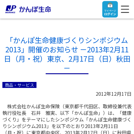
マイページ
ログイン
「かんぽ生命健康づくりシンポジウム
2013」開催のお知らせ －2013年2月11
トップ
日（月・祝）東京、2月17日（日）秋田
－
ご契約者さま
商品・サービス
保険をご検討中のお客さま
ご契約者さま
2012年12月17日
株式会社かんぽ生命保険（東京都千代田区、取締役兼代表
マイページログイン
法人のお客さま
保険をご検討中のお客さま
執行役社長 石井 雅実、以下「かんぽ生命」）は、「健康
づくり」をテーマにしたシンポジウム「かんぽ生命健康づく
お役立ち情報
【まずはご相談ください】企業経営でお悩みの方はこ
りシンポジウム2013」を以下のとおり2013年2月11日
入院保険金・手術保険金のご請求
ちら
（月・祝）に東京都中央区、2013年2月17日（日）に秋田県