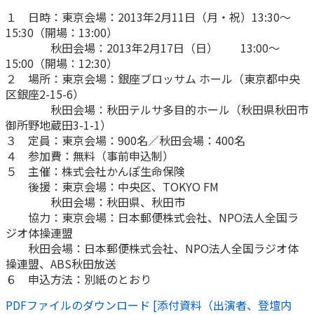
ご契約内容の確認
健康情報
１ 日時：東京会場：2013年2月11日（月・祝）13:30～
お客さまに関する情報等の確認の取り組み
15:30（開場：13:00）
秋田会場：2013年2月17日（日） 13:00～
15:00（開場：12:30）
ご契約手続きの流れ
２ 場所：東京会場：銀座ブロッサム ホール（東京都中央
かんぽブランド
保険料のお払込方法
区銀座2-15-6）
かんぽアプリ～かんぽの健康と安心を手のひらに～
秋田会場：秋田テルサ多目的ホール（秋田県秋田市
各種サービス・お知らせ
御所野地蔵田3-1-1）
保険用語集
かんぽプラチナライフサービス
３ 定員：東京会場：900名／秋田会場：400名
お問い合わせ
４ 参加費：無料（事前申込制）
かんぽ生命のサステナビリティ
５ 主催：株式会社かんぽ生命保険
ご契約のしおり・約款（Web約款）
後援：東京会場：中央区、TOKYO FM
すこやか健康ラボ
秋田会場：秋田県、秋田市
保険用語集
協力：東京会場：日本郵便株式会社、NPO法人全国ラ
お問い合わせ
ジオ体操連盟
秋田会場：日本郵便株式会社、NPO法人全国ラジオ体
お客さまの声／お客さまサービス向上の取組み
操連盟、ABS秋田放送
ラジオ体操・みんなの体操
６ 申込方法：別紙のとおり
ラジオ体操ポータルサイト
PDFファイルのダウンロード [添付資料（出演者、登壇内