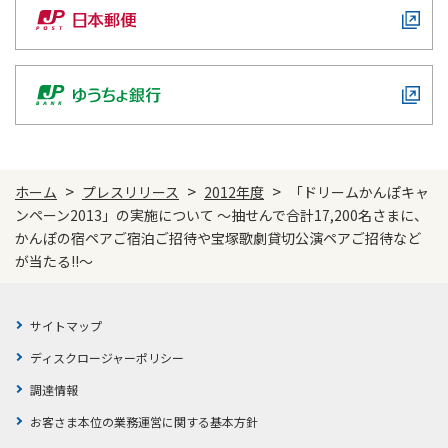
かんぽジャンクション
>
>
>
ホーム
プレスリリース
2012年度
「ドリームかんぽキャ
ンペーン2013」の実施について ～抽せんで合計17,200名さまに、
かんぽの宿ペアご宿泊ご招待や宝塚歌劇貸切公演ペアご招待など
が当たる!!～
サイトマップ
ディスクロージャーポリシー
調達情報
お客さま本位の業務運営に関する基本方針