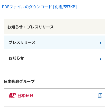
ご契約内容の確認
健康情報
PDFファイルのダウンロード [別紙/557KB]
お客さまに関する情報等の確認の取り組み
ご契約手続きの流れ
お知らせ・プレスリリース
かんぽブランド
保険料のお払込方法
かんぽアプリ～かんぽの健康と安心を手のひらに～
各種サービス・お知らせ
プレスリリース
保険用語集
かんぽプラチナライフサービス
お問い合わせ
お知らせ
かんぽ生命のサステナビリティ
ご契約のしおり・約款（Web約款）
すこやか健康ラボ
保険用語集
お問い合わせ
日本郵政
グループ
お客さまの声／お客さまサービス向上の取組み
ラジオ体操・みんなの体操
ラジオ体操ポータルサイト