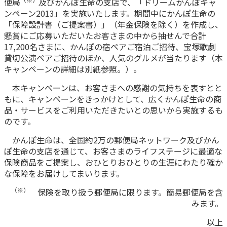
便局
及びかんぽ生命の支店で、「ドリームかんぽキャ
ンペーン2013」を実施いたします。期間中にかんぽ生命の
かんぽ生命について
終身保険
「保障設計書（ご提案書）」（年金保険を除く）を作成し、
法人のお客さま向け商品一覧
養老保険
懸賞にご応募いただいたお客さまの中から抽せんで合計
目的から探す
よくあるご質問
17,200名さまに、かんぽの宿ペアご宿泊ご招待、宝塚歌劇
かんぽ生命について
かんぽのLifeサポートナビ
定期保険
お手続き一覧
貸切公演ペアご招待のほか、人気のグルメが当たります（本
お役立ち情報
学資保険
キャンペーンの詳細は別紙参照。）。
きっかけ・できごとから探す
お問い合わせ
かんぽ生命の団体取扱い
長寿支援保険
本キャンペーンは、お客さまへの感謝の気持ちを表すとと
法人向け資料請求
もに、キャンペーンをきっかけとして、広くかんぽ生命の商
お見積りシミュレーション
サステナビリティ
ご挨拶
品・サービスをご利用いただきたいとの思いから実施するも
保険
資料請求
のです。
お問い合わせ先
経営理念・経営戦略
医療
マイページでできること
株主・投資家のみなさまへ
かんぽ生命は、全国約2万の郵便局ネットワーク及びかん
会社概要
お金
ぽ生命の支店を通じて、お客さまのライフステージに最適な
新規登録
財務情報
子育て
保険商品をご提案し、おひとりおひとりの生涯にわたり確か
ログイン
採用情報
な保障をお届けしてまいります。
株主・投資家のみなさまへ
ライフプラン
保険の探し方のポイント
日本郵政グループとしての取り組み
（※）
保険を取り扱う郵便局に限ります。簡易郵便局を含
保険かんたん診断
English
みます。
採用情報
これからのライフイベントでかかる費用とは？
以上
CM・オウンドメディア／ソーシャルメディア