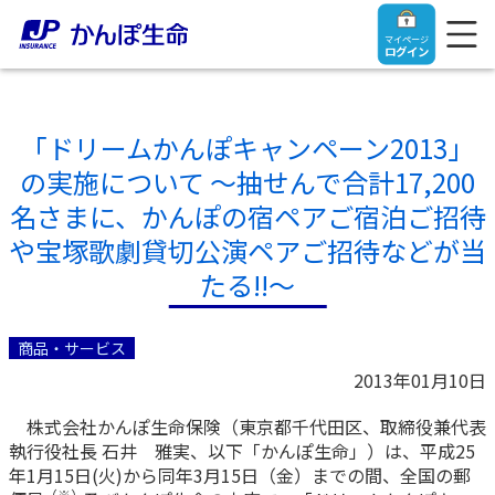
マイページ
ログイン
「ドリームかんぽキャンペーン2013」
の実施について ～抽せんで合計17,200
トップ
名さまに、かんぽの宿ペアご宿泊ご招待
や宝塚歌劇貸切公演ペアご招待などが当
ご契約者さま
たる!!～
保険をご検討中のお客さま
ご契約者さま
商品・サービス
2013年01月10日
マイページログイン
法人のお客さま
保険をご検討中のお客さま
株式会社かんぽ生命保険（東京都千代田区、取締役兼代表
執行役社長 石井 雅実、以下「かんぽ生命」）は、平成25
お役立ち情報
【まずはご相談ください】企業経営でお悩みの方はこ
入院保険金・手術保険金のご請求
年1月15日(火)から同年3月15日（金）までの間、全国の郵
ちら
（※）