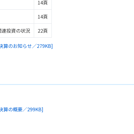
14頁
14頁
関連投資の状況
22頁
決算のお知らせ／279KB]
算の概要／299KB]