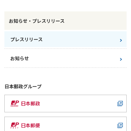
かんぽ生命について
終身保険
法人のお客さま向け商品一覧
養老保険
お知らせ・プレスリリース
目的から探す
よくあるご質問
かんぽ生命について
かんぽのLifeサポートナビ
定期保険
お手続き一覧
お役立ち情報
学資保険
プレスリリース
きっかけ・できごとから探す
お問い合わせ
かんぽ生命の団体取扱い
長寿支援保険
法人向け資料請求
お見積りシミュレーション
お知らせ
サステナビリティ
ご挨拶
保険
資料請求
お問い合わせ先
経営理念・経営戦略
医療
マイページでできること
株主・投資家のみなさまへ
会社概要
お金
日本郵政
グループ
新規登録
財務情報
子育て
ログイン
採用情報
株主・投資家のみなさまへ
ライフプラン
保険の探し方のポイント
日本郵政グループとしての取り組み
保険かんたん診断
English
採用情報
これからのライフイベントでかかる費用とは？
CM・オウンドメディア／ソーシャルメディア