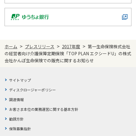
ご契約内容の確認
健康情報
お客さまに関する情報等の確認の取り組み
ご契約手続きの流れ
かんぽブランド
保険料のお払込方法
かんぽアプリ～かんぽの健康と安心を手のひらに～
>
>
>
ホーム
プレスリリース
2017年度
第一生命保険株式会社
各種サービス・お知らせ
の経営者向け介護保障定期保険「TOP PLAN エクシードU」の株式
保険用語集
かんぽプラチナライフサービス
会社かんぽ生命保険での販売に関するお知らせ
お問い合わせ
かんぽ生命のサステナビリティ
ご契約のしおり・約款（Web約款）
サイトマップ
すこやか健康ラボ
保険用語集
ディスクロージャーポリシー
お問い合わせ
調達情報
お客さま本位の業務運営に関する基本方針
お客さまの声／お客さまサービス向上の取組み
ラジオ体操・みんなの体操
勧誘方針
ラジオ体操ポータルサイト
保険募集指針