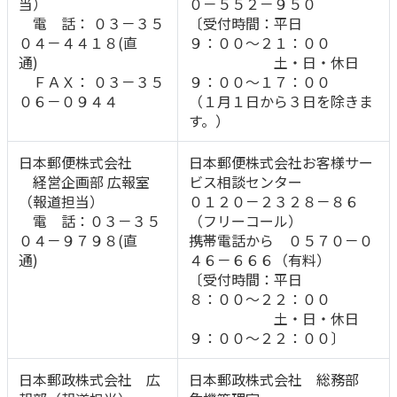
当）
０－５５２－９５０
電 話： ０３－３５
〔受付時間：平日
０４－４４１８(直
９：００～２１：００
通)
土・日・休日
ＦＡＸ： ０３－３５
９：００～１７：００
０６－０９４４
（１月１日から３日を除きま
す。）
日本郵便株式会社
日本郵便株式会社お客様サー
経営企画部 広報室
ビス相談センター
（報道担当）
０１２０－２３２８－８６
電 話：０３－３５
（フリーコール）
０４－９７９８(直
携帯電話から ０５７０－０
通)
４６－６６６（有料）
〔受付時間：平日
８：００～２２：００
土・日・休日
９：００～２２：００〕
日本郵政株式会社 広
日本郵政株式会社 総務部