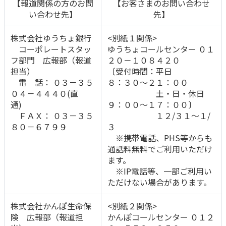
【報道関係の方のお問
【お客さまのお問い合わせ
い合わせ先】
先】
かんぽジャンクション
株式会社ゆうちょ銀行
<別紙１関係>
コーポレートスタッ
ゆうちょコールセンター ０１
フ部門 広報部（報道
２０－１０８４２０
担当）
〔受付時間：平日
電 話： ０３－３５
８：３０～２１：００
０４－４４４０(直
土・日・休日
通)
９：００～１７：００〕
ＦＡＸ： ０３－３５
１２/３１～１/
８０－６７９９
３
※携帯電話、PHS等からも
通話料無料でご利用いただけ
ます。
※IP電話等、一部ご利用い
ただけない場合があります。
株式会社かんぽ生命保
<別紙２関係>
険 広報部（報道担
かんぽコールセンター ０１２