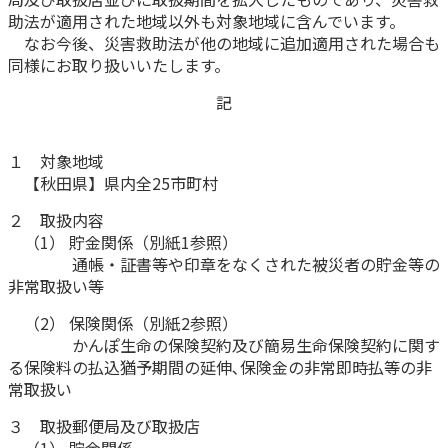
助法が適用された地域以外も対象地域に含んでいます。
かんぽ生命について
終身保険
なお今後、災害救助法が他の地域に追加適用された場合も
法人のお客さま向け商品一覧
同様にお取り扱いいたします。
養老保険
目的から探す
よくあるご質問
かんぽ生命について
かんぽのLifeサポートナビ
定期保険
記
お手続き一覧
お役立ち情報
学資保険
きっかけ・できごとから探す
お問い合わせ
かんぽ生命の団体取扱い
１ 対象地域
長寿支援保険
【秋田県】県内全25市町村
法人向け資料請求
お見積りシミュレーション
サステナビリティ
ご挨拶
保険
２ 取扱内容
資料請求
（1） 貯金関係（別紙1参照）
お問い合わせ先
経営理念・経営戦略
医療
通帳・証書等や印章をなくされた被災者の貯金等の
マイページでできること
株主・投資家のみなさまへ
会社概要
お金
非常取扱い等
新規登録
財務情報
子育て
（2） 保険関係（別紙2参照）
ログイン
採用情報
株主・投資家のみなさまへ
かんぽ生命の保険契約及び簡易生命保険契約に関す
ライフプラン
保険の探し方のポイント
る保険料の払込猶予期間の延伸､保険金の非常即時払等の非
日本郵政グループとしての取り組み
保険かんたん診断
常取扱い
English
採用情報
これからのライフイベントでかかる費用とは？
３ 取扱郵便局及び取扱店
CM・オウンドメディア／ソーシャルメディア