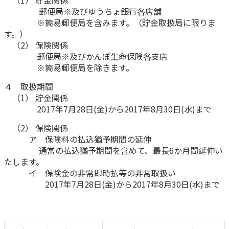
（1） 貯金関係
ご契約内容の確認
健康情報
郵便局※及びゆうちょ銀行各店舗
お客さまに関する情報等の確認の取り組み
※簡易郵便局を含みます。（貯金取扱局に限りま
す。）
（2） 保険関係
ご契約手続きの流れ
郵便局※及びかんぽ生命保険各支店
かんぽブランド
保険料のお払込方法
※簡易郵便局を除きます。
かんぽアプリ～かんぽの健康と安心を手のひらに～
各種サービス・お知らせ
４ 取扱期間
保険用語集
（1） 貯金関係
かんぽプラチナライフサービス
2017年7月28日(金)から2017年8月30日(水)まで
お問い合わせ
かんぽ生命のサステナビリティ
（2） 保険関係
ご契約のしおり・約款（Web約款）
すこやか健康ラボ
ア 保険料の払込猶予期間の延伸
保険用語集
通常の払込猶予期間を含めて、最長6か月間延伸い
たします。
お問い合わせ
イ 保険金の非常即時払等の非常取扱い
2017年7月28日(金)から2017年8月30日(水)まで
お客さまの声／お客さまサービス向上の取組み
ラジオ体操・みんなの体操
ラジオ体操ポータルサイト