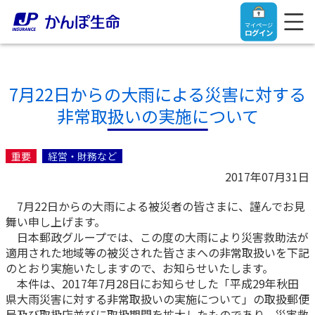
マイページ
ログイン
7月22日からの大雨による災害に対する
非常取扱いの実施について
トップ
重要
経営・財務など
ご契約者さま
2017年07月31日
7月22日からの大雨による被災者の皆さまに、謹んでお見
保険をご検討中のお客さま
ご契約者さま
舞い申し上げます。
日本郵政グループでは、この度の大雨により災害救助法が
マイページログイン
適用された地域等の被災された皆さまへの非常取扱いを下記
法人のお客さま
保険をご検討中のお客さま
のとおり実施いたしますので、お知らせいたします。
本件は、2017年7月28日にお知らせした「平成29年秋田
お役立ち情報
【まずはご相談ください】企業経営でお悩みの方はこ
入院保険金・手術保険金のご請求
県大雨災害に対する非常取扱いの実施について」の取扱郵便
ちら
局及び取扱店並びに取扱期間を拡大したものであり、災害救