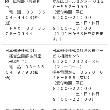
険 広報部（報道担
かんぽコールセンター ０１２
当）
０－５５２－９５０
電 話： ０３－３５
〔受付時間：平日
０４－４４１８(直
９：００～２１：００
通)
土・日・休日
ＦＡＸ： ０３－３５
９：００～１７：００
０６－０９４４
（１月１日から３日を除きま
す。）
日本郵便株式会社
日本郵便株式会社お客様サー
経営企画部 広報室
ビス相談センター
（報道担当）
０１２０－２３２８－８６
電 話：０３－３５
（フリーコール）
０４－９７９８(直
携帯電話から ０５７０－０
通)
４６－６６６（有料）
〔受付時間：平日
８：００～２２：００
土・日・休日
９：００～２２：００〕