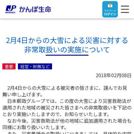
マイページ
ログイン
2月4日からの大雪による災害に対する
非常取扱いの実施について
トップ
重要
経営・財務など
ご契約者さま
2018年02月08日
2月4日からの大雪による被災者の皆さまに、謹んでお見
保険をご検討中のお客さま
ご契約者さま
舞い申し上げます。
日本郵政グループでは、この度の大雪により災害救助法が
マイページログイン
適用された地域の被災された皆さまへの非常取扱いを下記の
法人のお客さま
保険をご検討中のお客さま
とおり実施いたしますので、お知らせいたします。
なお今後、災害救助法が他の地域に追加適用された場合も
お役立ち情報
【まずはご相談ください】企業経営でお悩みの方はこ
入院保険金・手術保険金のご請求
同様にお取り扱いいたします。
ちら
また、災害義援金の取扱いにつきましては、具体的な内容