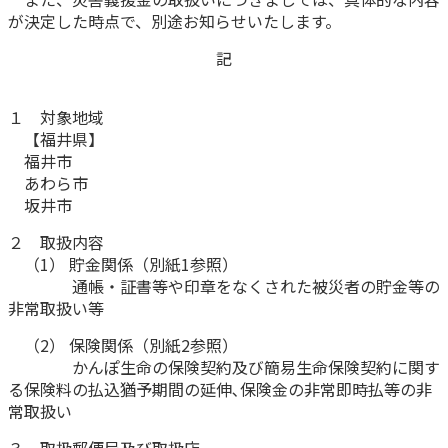
が決定した時点で、別途お知らせいたします。
かんぽ生命について
終身保険
法人のお客さま向け商品一覧
記
養老保険
目的から探す
よくあるご質問
かんぽ生命について
かんぽのLifeサポートナビ
定期保険
お手続き一覧
１ 対象地域
お役立ち情報
学資保険
【福井県】
きっかけ・できごとから探す
お問い合わせ
かんぽ生命の団体取扱い
福井市
長寿支援保険
あわら市
法人向け資料請求
お見積りシミュレーション
坂井市
サステナビリティ
ご挨拶
保険
資料請求
２ 取扱内容
お問い合わせ先
経営理念・経営戦略
医療
（1） 貯金関係（別紙1参照）
マイページでできること
株主・投資家のみなさまへ
会社概要
お金
通帳・証書等や印章をなくされた被災者の貯金等の
新規登録
非常取扱い等
財務情報
子育て
ログイン
採用情報
株主・投資家のみなさまへ
（2） 保険関係（別紙2参照）
ライフプラン
保険の探し方のポイント
かんぽ生命の保険契約及び簡易生命保険契約に関す
日本郵政グループとしての取り組み
保険かんたん診断
る保険料の払込猶予期間の延伸､保険金の非常即時払等の非
English
採用情報
常取扱い
これからのライフイベントでかかる費用とは？
CM・オウンドメディア／ソーシャルメディア