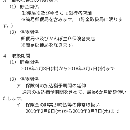
３ 取扱郵便局及び取扱店
ご契約内容の確認
健康情報
（1） 貯金関係
お客さまに関する情報等の確認の取り組み
郵便局※及びゆうちょ銀行各店舗
※簡易郵便局を含みます。（貯金取扱局に限りま
す。）
ご契約手続きの流れ
（2） 保険関係
かんぽブランド
保険料のお払込方法
郵便局※及びかんぽ生命保険各支店
かんぽアプリ～かんぽの健康と安心を手のひらに～
※簡易郵便局を除きます。
各種サービス・お知らせ
保険用語集
４ 取扱期間
かんぽプラチナライフサービス
（1） 貯金関係
お問い合わせ
2018年2月8日(木)から2018年3月7日(水)まで
かんぽ生命のサステナビリティ
ご契約のしおり・約款（Web約款）
すこやか健康ラボ
（2） 保険関係
保険用語集
ア 保険料の払込猶予期間の延伸
通常の払込猶予期間を含めて、最長6か月間延伸い
お問い合わせ
たします。
イ 保険金の非常即時払等の非常取扱い
お客さまの声／お客さまサービス向上の取組み
2018年2月8日(木)から2018年3月7日(水)まで
ラジオ体操・みんなの体操
ラジオ体操ポータルサイト