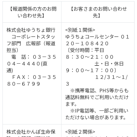
【報道関係の方のお問
【お客さまのお問い合わせ
かんぽジャンクション
い合わせ先】
先】
株式会社ゆうちょ銀行
<別紙１関係>
コーポレートスタッ
ゆうちょコールセンター ０１
フ部門 広報部（報道
２０－１０８４２０
担当）
〔受付時間：平日
電 話： ０３－３５
８：３０～２１：００
０４－４４４０(直
土・日・休日
通)
９：００～１７：００〕
ＦＡＸ： ０３－３５
１２/３１～１/
８０－６７９９
３
※携帯電話、PHS等からも
通話料無料でご利用いただけ
ます。
※IP電話等、一部ご利用い
ただけない場合があります。
株式会社かんぽ生命保
<別紙２関係>