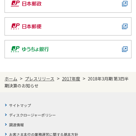
ご契約内容の確認
健康情報
お客さまに関する情報等の確認の取り組み
ご契約手続きの流れ
かんぽブランド
保険料のお払込方法
かんぽアプリ～かんぽの健康と安心を手のひらに～
各種サービス・お知らせ
保険用語集
かんぽプラチナライフサービス
お問い合わせ
かんぽ生命のサステナビリティ
>
>
>
ご契約のしおり・約款（Web約款）
ホーム
プレスリリース
2017年度
2018年3月期 第3四半
すこやか健康ラボ
期決算のお知らせ
保険用語集
お問い合わせ
サイトマップ
お客さまの声／お客さまサービス向上の取組み
ディスクロージャーポリシー
ラジオ体操・みんなの体操
調達情報
ラジオ体操ポータルサイト
お客さま本位の業務運営に関する基本方針