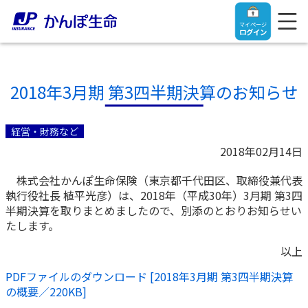
マイページ
ログイン
2018年3月期 第3四半期決算のお知らせ
トップ
経営・財務など
2018年02月14日
ご契約者さま
株式会社かんぽ生命保険（東京都千代田区、取締役兼代表
執行役社長 植平光彦）は、2018年（平成30年）3月期 第3四
保険をご検討中のお客さま
ご契約者さま
半期決算を取りまとめましたので、別添のとおりお知らせい
たします。
マイページログイン
法人のお客さま
保険をご検討中のお客さま
以上
PDFファイルのダウンロード [2018年3月期 第3四半期決算
お役立ち情報
【まずはご相談ください】企業経営でお悩みの方はこ
入院保険金・手術保険金のご請求
の概要／220KB]
ちら