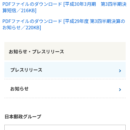
PDFファイルのダウンロード [平成30年3月期 第3四半期決
かんぽ生命について
算短信／216KB]
終身保険
法人のお客さま向け商品一覧
養老保険
PDFファイルのダウンロード [平成29年度 第3四半期決算の
目的から探す
よくあるご質問
かんぽ生命について
かんぽのLifeサポートナビ
お知らせ／220KB]
定期保険
お手続き一覧
お役立ち情報
学資保険
きっかけ・できごとから探す
お問い合わせ
かんぽ生命の団体取扱い
長寿支援保険
お知らせ・プレスリリース
法人向け資料請求
お見積りシミュレーション
サステナビリティ
ご挨拶
保険
資料請求
プレスリリース
お問い合わせ先
経営理念・経営戦略
医療
マイページでできること
株主・投資家のみなさまへ
会社概要
お金
新規登録
お知らせ
財務情報
子育て
ログイン
採用情報
株主・投資家のみなさまへ
ライフプラン
保険の探し方のポイント
日本郵政グループとしての取り組み
保険かんたん診断
English
日本郵政
グループ
採用情報
これからのライフイベントでかかる費用とは？
CM・オウンドメディア／ソーシャルメディア