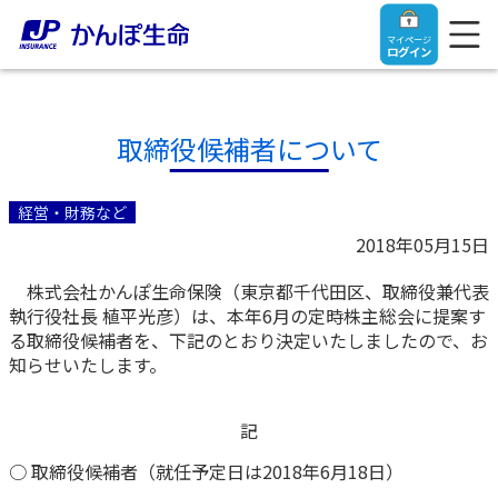
マイページ
ログイン
取締役候補者について
トップ
経営・財務など
2018年05月15日
ご契約者さま
株式会社かんぽ生命保険（東京都千代田区、取締役兼代表
執行役社長 植平光彦）は、本年6月の定時株主総会に提案す
保険をご検討中のお客さま
ご契約者さま
る取締役候補者を、下記のとおり決定いたしましたので、お
知らせいたします。
マイページログイン
法人のお客さま
保険をご検討中のお客さま
記
お役立ち情報
【まずはご相談ください】企業経営でお悩みの方はこ
入院保険金・手術保険金のご請求
○ 取締役候補者（就任予定日は2018年6月18日）
ちら