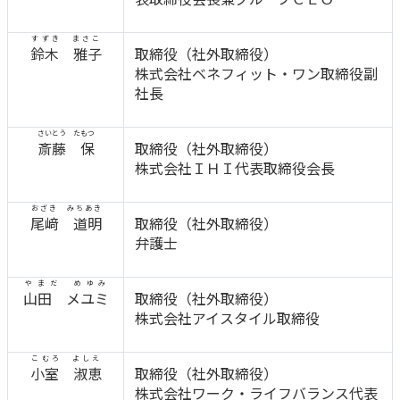
ご契約内容の確認
健康情報
お客さまに関する情報等の確認の取り組み
すずき まさこ
鈴木 雅子
取締役（社外取締役）
株式会社ベネフィット・ワン取締役副
ご契約手続きの流れ
社長
かんぽブランド
保険料のお払込方法
かんぽアプリ～かんぽの健康と安心を手のひらに～
さいとう たもつ
各種サービス・お知らせ
斎藤 保
取締役（社外取締役）
株式会社ＩＨＩ代表取締役会長
保険用語集
かんぽプラチナライフサービス
お問い合わせ
おざき みちあき
かんぽ生命のサステナビリティ
尾﨑 道明
取締役（社外取締役）
ご契約のしおり・約款（Web約款）
すこやか健康ラボ
弁護士
保険用語集
お問い合わせ
やまだ めゆみ
山田 メユミ
取締役（社外取締役）
株式会社アイスタイル取締役
お客さまの声／お客さまサービス向上の取組み
ラジオ体操・みんなの体操
こむろ よしえ
小室 淑恵
取締役（社外取締役）
ラジオ体操ポータルサイト
株式会社ワーク・ライフバランス代表