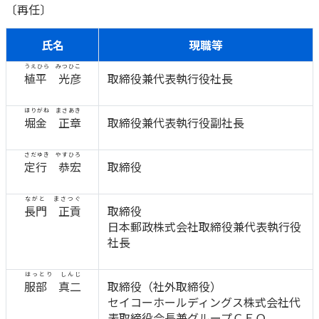
〔再任〕
かんぽ生命について
終身保険
法人のお客さま向け商品一覧
氏名
現職等
養老保険
目的から探す
よくあるご質問
かんぽ生命について
かんぽのLifeサポートナビ
うえひら みつひこ
定期保険
植平 光彦
取締役兼代表執行役社長
お手続き一覧
お役立ち情報
学資保険
きっかけ・できごとから探す
お問い合わせ
かんぽ生命の団体取扱い
ほりがね まさあき
長寿支援保険
堀金 正章
取締役兼代表執行役副社長
法人向け資料請求
お見積りシミュレーション
サステナビリティ
ご挨拶
保険
さだゆき やすひろ
資料請求
定行 恭宏
取締役
お問い合わせ先
経営理念・経営戦略
医療
マイページでできること
株主・投資家のみなさまへ
会社概要
お金
ながと まさつぐ
長門 正貢
取締役
新規登録
財務情報
子育て
日本郵政株式会社取締役兼代表執行役
ログイン
採用情報
社長
株主・投資家のみなさまへ
ライフプラン
保険の探し方のポイント
日本郵政グループとしての取り組み
保険かんたん診断
はっとり しんじ
English
服部 真二
取締役（社外取締役）
採用情報
これからのライフイベントでかかる費用とは？
セイコーホールディングス株式会社代
CM・オウンドメディア／ソーシャルメディア
表取締役会長兼グループＣＥＯ