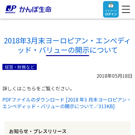
マイページ
ログイン
2018年3月末ヨーロピアン・エンベディ
ッド・バリューの開示について
トップ
経営・財務など
ご契約者さま
2018年05月18日
詳しくはこちらをご覧ください。
保険をご検討中のお客さま
ご契約者さま
PDFファイルのダウンロード [2018 年3 月末ヨーロピアン・
エンベディッド・バリューの開示について／313KB]
マイページログイン
法人のお客さま
保険をご検討中のお客さま
お役立ち情報
【まずはご相談ください】企業経営でお悩みの方はこ
入院保険金・手術保険金のご請求
お知らせ・プレスリリース
ちら