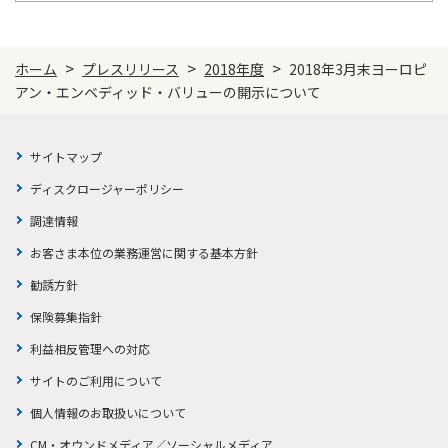
ご契約内容の確認
健康情報
お客さまに関する情報等の確認の取り組み
>
>
>
ホーム
プレスリリース
2018年度
2018年3月末ヨーロピ
アン・エンベディッド・バリューの開示について
ご契約手続きの流れ
かんぽブランド
保険料のお払込方法
かんぽアプリ～かんぽの健康と安心を手のひらに～
サイトマップ
各種サービス・お知らせ
保険用語集
ディスクロージャーポリシー
かんぽプラチナライフサービス
お問い合わせ
調達情報
かんぽ生命のサステナビリティ
お客さま本位の業務運営に関する基本方針
ご契約のしおり・約款（Web約款）
すこやか健康ラボ
勧誘方針
保険用語集
保険募集指針
お問い合わせ
利益相反管理への対応
お客さまの声／お客さまサービス向上の取組み
サイトのご利用について
ラジオ体操・みんなの体操
個人情報のお取扱いについて
ラジオ体操ポータルサイト
CM・オウンドメディア／ソーシャルメディア