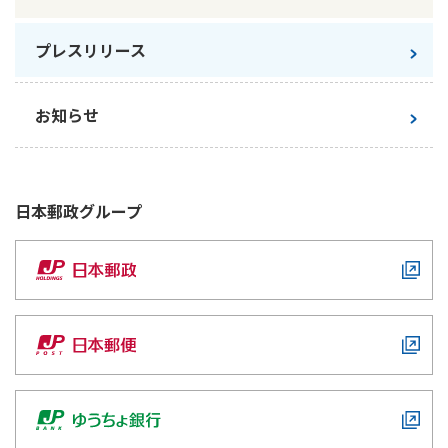
かんぽ生命について
終身保険
プレスリリース
法人のお客さま向け商品一覧
養老保険
目的から探す
よくあるご質問
かんぽ生命について
かんぽのLifeサポートナビ
定期保険
お手続き一覧
お知らせ
お役立ち情報
学資保険
きっかけ・できごとから探す
お問い合わせ
かんぽ生命の団体取扱い
長寿支援保険
法人向け資料請求
お見積りシミュレーション
日本郵政
グループ
サステナビリティ
ご挨拶
保険
資料請求
お問い合わせ先
経営理念・経営戦略
医療
マイページでできること
株主・投資家のみなさまへ
会社概要
お金
新規登録
財務情報
子育て
ログイン
採用情報
株主・投資家のみなさまへ
ライフプラン
保険の探し方のポイント
日本郵政グループとしての取り組み
保険かんたん診断
English
採用情報
これからのライフイベントでかかる費用とは？
CM・オウンドメディア／ソーシャルメディア