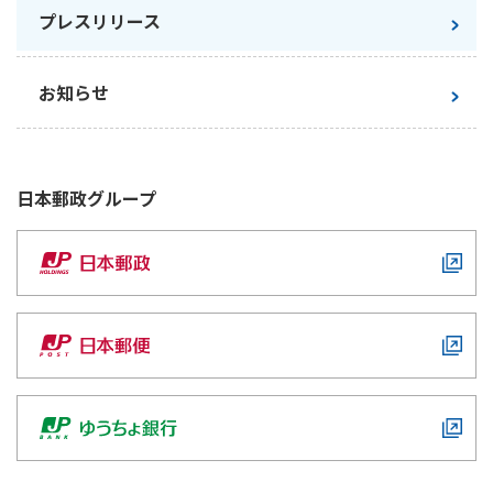
プレスリリース
かんぽ生命について
終身保険
法人のお客さま向け商品一覧
養老保険
お知らせ
目的から探す
よくあるご質問
かんぽ生命について
かんぽのLifeサポートナビ
定期保険
お手続き一覧
お役立ち情報
学資保険
きっかけ・できごとから探す
お問い合わせ
かんぽ生命の団体取扱い
長寿支援保険
日本郵政
グループ
法人向け資料請求
お見積りシミュレーション
サステナビリティ
ご挨拶
保険
資料請求
お問い合わせ先
経営理念・経営戦略
医療
マイページでできること
株主・投資家のみなさまへ
会社概要
お金
新規登録
財務情報
子育て
ログイン
採用情報
株主・投資家のみなさまへ
ライフプラン
保険の探し方のポイント
日本郵政グループとしての取り組み
保険かんたん診断
English
採用情報
これからのライフイベントでかかる費用とは？
CM・オウンドメディア／ソーシャルメディア