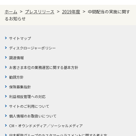
ご契約内容の確認
健康情報
>
>
>
お客さまに関する情報等の確認の取り組み
ホーム
プレスリリース
2019年度
中間配当の実施に関す
るお知らせ
ご契約手続きの流れ
かんぽブランド
保険料のお払込方法
サイトマップ
かんぽアプリ～かんぽの健康と安心を手のひらに～
ディスクロージャーポリシー
各種サービス・お知らせ
保険用語集
調達情報
かんぽプラチナライフサービス
お問い合わせ
お客さま本位の業務運営に関する基本方針
かんぽ生命のサステナビリティ
勧誘方針
ご契約のしおり・約款（Web約款）
すこやか健康ラボ
保険募集指針
保険用語集
利益相反管理への対応
お問い合わせ
サイトのご利用について
お客さまの声／お客さまサービス向上の取組み
個人情報のお取扱いについて
ラジオ体操・みんなの体操
CM・オウンドメディア／ソーシャルメディア
ラジオ体操ポータルサイト
日本郵政グループのカスタマーハラスメントに関する考え方