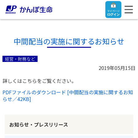
マイページ
ログイン
中間配当の実施に関するお知らせ
トップ
経営・財務など
2019年05月15日
ご契約者さま
詳しくはこちらをご覧ください。
PDFファイルのダウンロード [中間配当の実施に関するお知
保険をご検討中のお客さま
ご契約者さま
らせ／42KB]
マイページログイン
法人のお客さま
保険をご検討中のお客さま
お知らせ・プレスリリース
お役立ち情報
【まずはご相談ください】企業経営でお悩みの方はこ
入院保険金・手術保険金のご請求
ちら