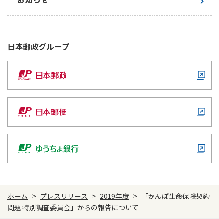
ご契約内容の確認
健康情報
お客さまに関する情報等の確認の取り組み
ご契約手続きの流れ
日本郵政
グループ
かんぽブランド
保険料のお払込方法
かんぽアプリ～かんぽの健康と安心を手のひらに～
各種サービス・お知らせ
保険用語集
かんぽプラチナライフサービス
お問い合わせ
かんぽ生命のサステナビリティ
ご契約のしおり・約款（Web約款）
すこやか健康ラボ
保険用語集
お問い合わせ
お客さまの声／お客さまサービス向上の取組み
ラジオ体操・みんなの体操
>
>
>
ホーム
プレスリリース
2019年度
「かんぽ生命保険契約
ラジオ体操ポータルサイト
問題 特別調査委員会」からの報告について