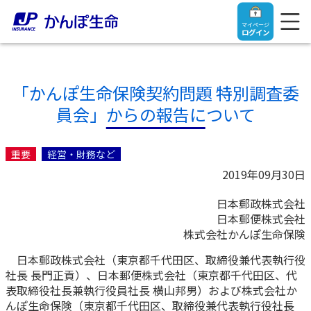
マイページ
ログイン
「かんぽ生命保険契約問題 特別調査委
員会」からの報告について
トップ
重要
経営・財務など
ご契約者さま
2019年09月30日
日本郵政株式会社
保険をご検討中のお客さま
ご契約者さま
日本郵便株式会社
株式会社かんぽ生命保険
マイページログイン
法人のお客さま
保険をご検討中のお客さま
日本郵政株式会社（東京都千代田区、取締役兼代表執行役
社長 長門正貢）、日本郵便株式会社（東京都千代田区、代
表取締役社長兼執行役員社長 横山邦男）および株式会社か
お役立ち情報
【まずはご相談ください】企業経営でお悩みの方はこ
入院保険金・手術保険金のご請求
んぽ生命保険（東京都千代田区、取締役兼代表執行役社長
ちら