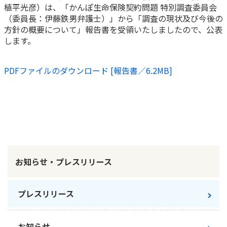
植平光彦）は、「かんぽ生命保険契約問題 特別調査委員会
かんぽ生命について
（委員長：伊藤鉄男弁護士）」から「調査の現状及び今後の
終身保険
法人のお客さま向け商品一覧
方針の概要について」報告書を受領いたしましたので、公表
養老保険
します。
目的から探す
よくあるご質問
かんぽ生命について
かんぽのLifeサポートナビ
定期保険
お手続き一覧
お役立ち情報
学資保険
PDFファイルのダウンロード [報告書／6.2MB]
きっかけ・できごとから探す
お問い合わせ
かんぽ生命の団体取扱い
長寿支援保険
法人向け資料請求
お見積りシミュレーション
サステナビリティ
ご挨拶
保険
資料請求
お問い合わせ先
経営理念・経営戦略
医療
マイページでできること
株主・投資家のみなさまへ
会社概要
お金
新規登録
財務情報
子育て
お知らせ・プレスリリース
ログイン
採用情報
株主・投資家のみなさまへ
ライフプラン
保険の探し方のポイント
日本郵政グループとしての取り組み
プレスリリース
保険かんたん診断
English
採用情報
これからのライフイベントでかかる費用とは？
CM・オウンドメディア／ソーシャルメディア
お知らせ