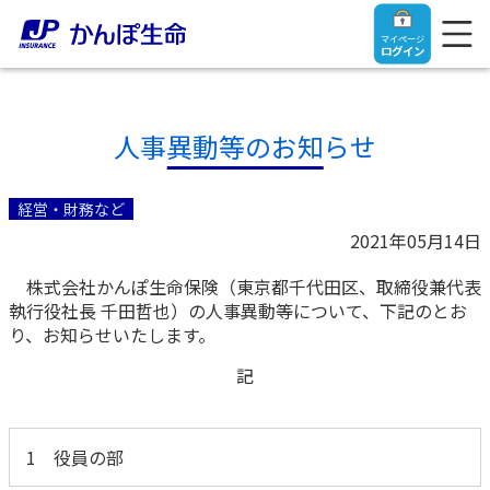
マイページ
ログイン
人事異動等のお知らせ
トップ
経営・財務など
2021年05月14日
ご契約者さま
株式会社かんぽ生命保険（東京都千代田区、取締役兼代表
執行役社長 千田哲也）の人事異動等について、下記のとお
保険をご検討中のお客さま
ご契約者さま
り、お知らせいたします。
記
マイページログイン
法人のお客さま
保険をご検討中のお客さま
1 役員の部
お役立ち情報
【まずはご相談ください】企業経営でお悩みの方はこ
入院保険金・手術保険金のご請求
ちら