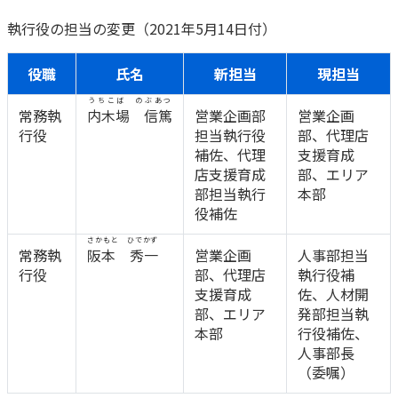
かんぽ生命について
執行役の担当の変更（2021年5月14日付）
終身保険
法人のお客さま向け商品一覧
養老保険
役職
氏名
新担当
現担当
目的から探す
よくあるご質問
かんぽ生命について
かんぽのLifeサポートナビ
定期保険
お手続き一覧
うちこば のぶあつ
お役立ち情報
常務執
内木場 信篤
営業企画部
営業企画
学資保険
きっかけ・できごとから探す
行役
担当執行役
部、代理店
お問い合わせ
かんぽ生命の団体取扱い
長寿支援保険
補佐、代理
支援育成
法人向け資料請求
店支援育成
部、エリア
お見積りシミュレーション
サステナビリティ
ご挨拶
保険
部担当執行
本部
資料請求
役補佐
お問い合わせ先
経営理念・経営戦略
医療
マイページでできること
株主・投資家のみなさまへ
さかもと ひでかず
会社概要
お金
常務執
阪本 秀一
営業企画
人事部担当
新規登録
行役
部、代理店
執行役補
財務情報
子育て
支援育成
佐、人材開
ログイン
採用情報
株主・投資家のみなさまへ
ライフプラン
保険の探し方のポイント
部、エリア
発部担当執
本部
行役補佐、
日本郵政グループとしての取り組み
保険かんたん診断
English
人事部長
採用情報
これからのライフイベントでかかる費用とは？
（委嘱）
CM・オウンドメディア／ソーシャルメディア