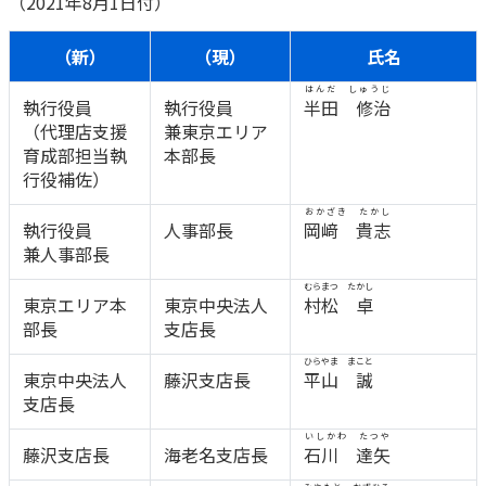
（2021年8月1日付）
かんぽジャンクション
（新）
（現）
氏名
はんだ しゅうじ
執行役員
執行役員
半田 修治
（代理店支援
兼東京エリア
育成部担当執
本部長
行役補佐）
おかざき たかし
執行役員
人事部長
岡﨑 貴志
兼人事部長
むらまつ たかし
東京エリア本
東京中央法人
村松 卓
部長
支店長
ひらやま まこと
東京中央法人
藤沢支店長
平山 誠
支店長
いしかわ たつや
藤沢支店長
海老名支店長
石川 達矢