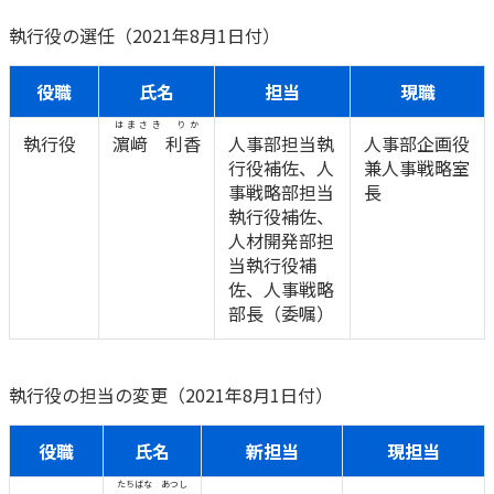
かんぽ生命について
執行役の選任（2021年8月1日付）
終身保険
法人のお客さま向け商品一覧
養老保険
役職
氏名
担当
現職
目的から探す
よくあるご質問
かんぽ生命について
かんぽのLifeサポートナビ
定期保険
お手続き一覧
はまさき りか
お役立ち情報
執行役
濵﨑 利香
人事部担当執
人事部企画役
学資保険
きっかけ・できごとから探す
行役補佐、人
兼人事戦略室
お問い合わせ
かんぽ生命の団体取扱い
長寿支援保険
事戦略部担当
長
法人向け資料請求
執行役補佐、
お見積りシミュレーション
サステナビリティ
ご挨拶
保険
人材開発部担
資料請求
当執行役補
お問い合わせ先
経営理念・経営戦略
医療
佐、人事戦略
マイページでできること
株主・投資家のみなさまへ
会社概要
お金
部長（委嘱）
新規登録
財務情報
子育て
ログイン
採用情報
株主・投資家のみなさまへ
ライフプラン
保険の探し方のポイント
執行役の担当の変更（2021年8月1日付）
日本郵政グループとしての取り組み
保険かんたん診断
English
採用情報
役職
氏名
新担当
現担当
これからのライフイベントでかかる費用とは？
CM・オウンドメディア／ソーシャルメディア
たちばな あつし