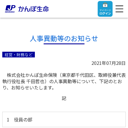
マイページ
ログイン
人事異動等のお知らせ
トップ
経営・財務など
2021年07月28日
ご契約者さま
株式会社かんぽ生命保険（東京都千代田区、取締役兼代表
執行役社長 千田哲也）の人事異動等について、下記のとお
保険をご検討中のお客さま
ご契約者さま
り、お知らせいたします。
記
マイページログイン
法人のお客さま
保険をご検討中のお客さま
1 役員の部
お役立ち情報
【まずはご相談ください】企業経営でお悩みの方はこ
入院保険金・手術保険金のご請求
ちら