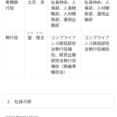
ご契約内容の確認
専務執
立花 淳
社長特命、人
社長特命、人
健康情報
行役
事部、人事戦
事部、人材開
お客さまに関する情報等の確認の取り組み
略部、人材開
発部、運用企
発部、運用企
画部
ご契約手続きの流れ
画部
かんぽブランド
保険料のお払込方法
むろ たかし
執行役
室 隆志
コンプライア
コンプライア
かんぽアプリ～かんぽの健康と安心を手のひらに～
各種サービス・お知らせ
ンス統括部担
ンス統括部担
当執行役補
当執行役補佐
保険用語集
かんぽプラチナライフサービス
佐、経営企画
お問い合わせ
部担当執行役
かんぽ生命のサステナビリティ
補佐（再編準
ご契約のしおり・約款（Web約款）
すこやか健康ラボ
備担当）
保険用語集
お問い合わせ
お客さまの声／お客さまサービス向上の取組み
２ 社員の部
ラジオ体操・みんなの体操
ラジオ体操ポータルサイト