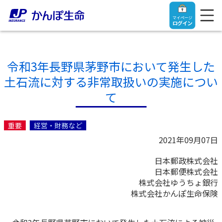
マイページ
ログイン
令和3年長野県茅野市において発生した
土石流に対する非常取扱いの実施につい
トップ
て
ご契約者さま
重要
経営・財務など
2021年09月07日
保険をご検討中のお客さま
ご契約者さま
日本郵政株式会社
日本郵便株式会社
マイページログイン
法人のお客さま
保険をご検討中のお客さま
株式会社ゆうちょ銀行
株式会社かんぽ生命保険
お役立ち情報
【まずはご相談ください】企業経営でお悩みの方はこ
入院保険金・手術保険金のご請求
ちら