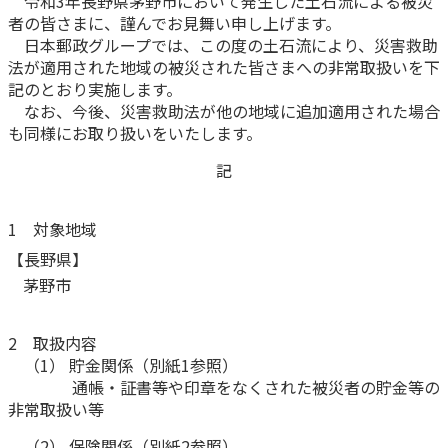
令和3年長野県茅野市において発生した土石流による被災
者の皆さまに、謹んでお見舞い申し上げます。
かんぽ生命について
終身保険
日本郵政グループでは、この度の土石流により、災害救助
法人のお客さま向け商品一覧
法が適用された地域の被災された皆さまへの非常取扱いを下
養老保険
記のとおり実施します。
目的から探す
よくあるご質問
かんぽ生命について
かんぽのLifeサポートナビ
定期保険
なお、今後、災害救助法が他の地域に追加適用された場合
お手続き一覧
お役立ち情報
学資保険
も同様にお取り扱いをいたします。
きっかけ・できごとから探す
お問い合わせ
かんぽ生命の団体取扱い
長寿支援保険
記
法人向け資料請求
お見積りシミュレーション
サステナビリティ
ご挨拶
保険
資料請求
1 対象地域
お問い合わせ先
経営理念・経営戦略
医療
【長野県】
マイページでできること
株主・投資家のみなさまへ
会社概要
お金
茅野市
新規登録
財務情報
子育て
ログイン
採用情報
2 取扱内容
株主・投資家のみなさまへ
ライフプラン
保険の探し方のポイント
（1） 貯金関係（別紙1参照）
日本郵政グループとしての取り組み
保険かんたん診断
通帳・証書等や印章をなくされた被災者の貯金等の
English
採用情報
非常取扱い等
これからのライフイベントでかかる費用とは？
CM・オウンドメディア／ソーシャルメディア
（2） 保険関係（別紙2参照）