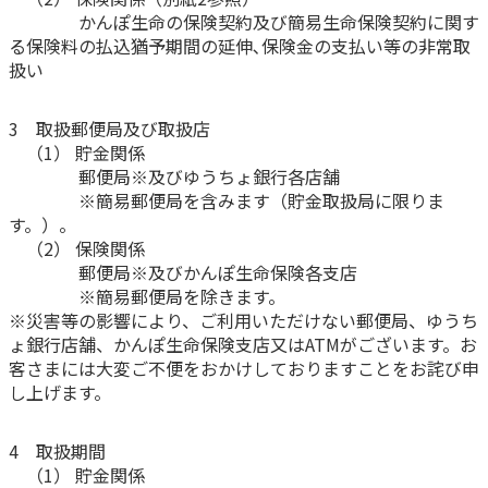
ご契約内容の確認
かんぽ生命の保険契約及び簡易生命保険契約に関す
健康情報
お客さまに関する情報等の確認の取り組み
る保険料の払込猶予期間の延伸､保険金の支払い等の非常取
扱い
ご契約手続きの流れ
かんぽブランド
3 取扱郵便局及び取扱店
保険料のお払込方法
（1） 貯金関係
かんぽアプリ～かんぽの健康と安心を手のひらに～
郵便局※及びゆうちょ銀行各店舗
各種サービス・お知らせ
※簡易郵便局を含みます（貯金取扱局に限りま
保険用語集
かんぽプラチナライフサービス
す。）。
お問い合わせ
（2） 保険関係
かんぽ生命のサステナビリティ
郵便局※及びかんぽ生命保険各支店
ご契約のしおり・約款（Web約款）
すこやか健康ラボ
※簡易郵便局を除きます。
保険用語集
※災害等の影響により、ご利用いただけない郵便局、ゆうち
ょ銀行店舗、かんぽ生命保険支店又はATMがございます。お
お問い合わせ
客さまには大変ご不便をおかけしておりますことをお詫び申
し上げます。
お客さまの声／お客さまサービス向上の取組み
ラジオ体操・みんなの体操
4 取扱期間
ラジオ体操ポータルサイト
（1） 貯金関係