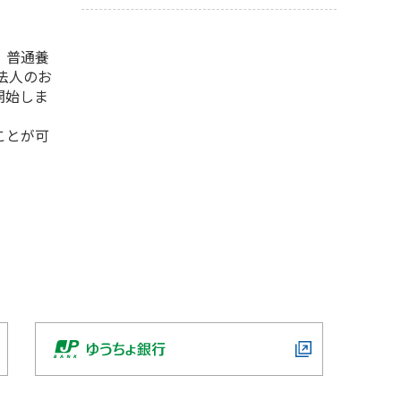
、普通養
法人のお
開始しま
ことが可