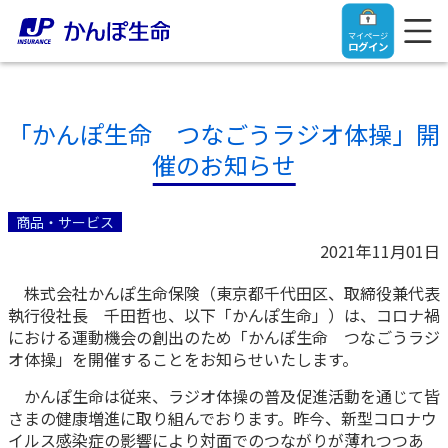
マイページ
ログイン
「かんぽ生命 つなごうラジオ体操」開
催のお知らせ
トップ
商品・サービス
ご契約者さま
2021年11月01日
株式会社かんぽ生命保険（東京都千代田区、取締役兼代表
保険をご検討中のお客さま
ご契約者さま
執行役社長 千田哲也、以下「かんぽ生命」）は、コロナ禍
における運動機会の創出のため「かんぽ生命 つなごうラジ
マイページログイン
オ体操」を開催することをお知らせいたします。
法人のお客さま
保険をご検討中のお客さま
かんぽ生命は従来、ラジオ体操の普及促進活動を通じて皆
さまの健康増進に取り組んでおります。昨今、新型コロナウ
お役立ち情報
【まずはご相談ください】企業経営でお悩みの方はこ
入院保険金・手術保険金のご請求
イルス感染症の影響により対面でのつながりが薄れつつあ
ちら