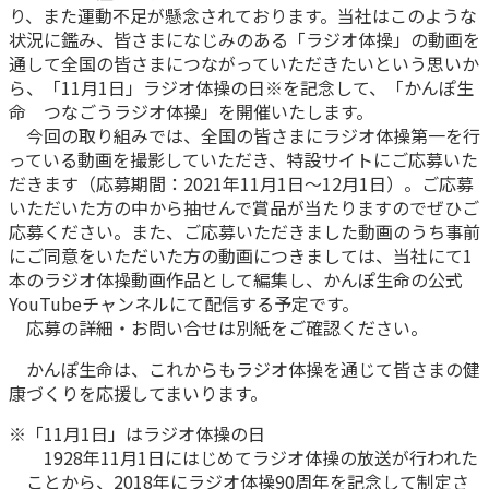
り、また運動不足が懸念されております。当社はこのような
かんぽ生命について
状況に鑑み、皆さまになじみのある「ラジオ体操」の動画を
終身保険
法人のお客さま向け商品一覧
通して全国の皆さまにつながっていただきたいという思いか
養老保険
ら、「11月1日」ラジオ体操の日※を記念して、「かんぽ生
目的から探す
よくあるご質問
かんぽ生命について
かんぽのLifeサポートナビ
定期保険
命 つなごうラジオ体操」を開催いたします。
お手続き一覧
お役立ち情報
今回の取り組みでは、全国の皆さまにラジオ体操第一を行
学資保険
きっかけ・できごとから探す
っている動画を撮影していただき、特設サイトにご応募いた
お問い合わせ
かんぽ生命の団体取扱い
長寿支援保険
だきます（応募期間：2021年11月1日～12月1日）。ご応募
法人向け資料請求
いただいた方の中から抽せんで賞品が当たりますのでぜひご
お見積りシミュレーション
応募ください。また、ご応募いただきました動画のうち事前
サステナビリティ
ご挨拶
保険
資料請求
にご同意をいただいた方の動画につきましては、当社にて1
お問い合わせ先
経営理念・経営戦略
医療
本のラジオ体操動画作品として編集し、かんぽ生命の公式
マイページでできること
株主・投資家のみなさまへ
YouTubeチャンネルにて配信する予定です。
会社概要
お金
新規登録
応募の詳細・お問い合せは別紙をご確認ください。
財務情報
子育て
ログイン
採用情報
かんぽ生命は、これからもラジオ体操を通じて皆さまの健
株主・投資家のみなさまへ
ライフプラン
保険の探し方のポイント
康づくりを応援してまいります。
日本郵政グループとしての取り組み
保険かんたん診断
English
※「11月1日」はラジオ体操の日
採用情報
これからのライフイベントでかかる費用とは？
1928年11月1日にはじめてラジオ体操の放送が行われた
CM・オウンドメディア／ソーシャルメディア
ことから、2018年にラジオ体操90周年を記念して制定さ