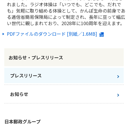
ご契約内容の確認
れました。ラジオ体操は「いつでも、どこでも、だれで
健康情報
も」気軽に取り組める体操として、かんぽ生命の前身であ
お客さまに関する情報等の確認の取り組み
る逓信省簡易保険局によって制定され、長年に亘って幅広
い世代に親しまれており、2028年に100周年を迎えます。
ご契約手続きの流れ
かんぽブランド
PDFファイルのダウンロード [別紙／1.6MB]
保険料のお払込方法
かんぽアプリ～かんぽの健康と安心を手のひらに～
各種サービス・お知らせ
保険用語集
かんぽプラチナライフサービス
お知らせ・プレスリリース
お問い合わせ
かんぽ生命のサステナビリティ
ご契約のしおり・約款（Web約款）
プレスリリース
すこやか健康ラボ
保険用語集
お問い合わせ
お知らせ
お客さまの声／お客さまサービス向上の取組み
ラジオ体操・みんなの体操
日本郵政
グループ
ラジオ体操ポータルサイト