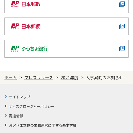
ご契約内容の確認
健康情報
お客さまに関する情報等の確認の取り組み
ご契約手続きの流れ
かんぽブランド
保険料のお払込方法
かんぽアプリ～かんぽの健康と安心を手のひらに～
各種サービス・お知らせ
保険用語集
かんぽプラチナライフサービス
お問い合わせ
かんぽ生命のサステナビリティ
ご契約のしおり・約款（Web約款）
>
>
>
ホーム
プレスリリース
2021年度
人事異動のお知らせ
すこやか健康ラボ
保険用語集
お問い合わせ
サイトマップ
ディスクロージャーポリシー
お客さまの声／お客さまサービス向上の取組み
調達情報
ラジオ体操・みんなの体操
お客さま本位の業務運営に関する基本方針
ラジオ体操ポータルサイト