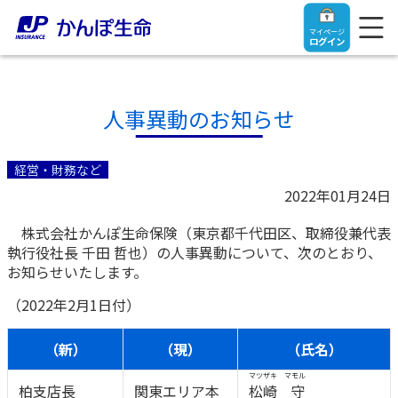
マイページ
ログイン
人事異動のお知らせ
トップ
経営・財務など
2022年01月24日
ご契約者さま
株式会社かんぽ生命保険（東京都千代田区、取締役兼代表
執行役社長 千田 哲也）の人事異動について、次のとおり、
保険をご検討中のお客さま
ご契約者さま
お知らせいたします。
（2022年2月1日付）
マイページログイン
法人のお客さま
保険をご検討中のお客さま
（新）
（現）
（氏名）
お役立ち情報
【まずはご相談ください】企業経営でお悩みの方はこ
入院保険金・手術保険金のご請求
マツザキ マモル
柏支店長
関東エリア本
松崎 守
ちら