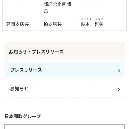
部総合企画部
かんぽ生命について
長
終身保険
法人のお客さま向け商品一覧
養老保険
コシモト テツヤ
高岡支店長
柏支店長
越本 哲矢
目的から探す
よくあるご質問
かんぽ生命について
かんぽのLifeサポートナビ
定期保険
お手続き一覧
お役立ち情報
学資保険
きっかけ・できごとから探す
お問い合わせ
かんぽ生命の団体取扱い
長寿支援保険
お知らせ・プレスリリース
法人向け資料請求
お見積りシミュレーション
サステナビリティ
ご挨拶
保険
資料請求
プレスリリース
お問い合わせ先
経営理念・経営戦略
医療
マイページでできること
株主・投資家のみなさまへ
会社概要
お金
新規登録
お知らせ
財務情報
子育て
ログイン
採用情報
株主・投資家のみなさまへ
ライフプラン
保険の探し方のポイント
日本郵政グループとしての取り組み
保険かんたん診断
English
日本郵政
グループ
採用情報
これからのライフイベントでかかる費用とは？
CM・オウンドメディア／ソーシャルメディア