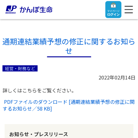
マイページ
ログイン
通期連結業績予想の修正に関するお知ら
せ
トップ
経営・財務など
ご契約者さま
2022年02月14日
詳しくはこちらをご覧ください。
保険をご検討中のお客さま
ご契約者さま
PDFファイルのダウンロード [通期連結業績予想の修正に関
するお知らせ／
58 KB
]
マイページログイン
法人のお客さま
保険をご検討中のお客さま
お役立ち情報
【まずはご相談ください】企業経営でお悩みの方はこ
入院保険金・手術保険金のご請求
お知らせ・プレスリリース
ちら