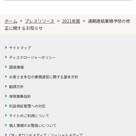
ご契約内容の確認
健康情報
お客さまに関する情報等の確認の取り組み
>
>
>
ホーム
プレスリリース
2021年度
通期連結業績予想の修
正に関するお知らせ
ご契約手続きの流れ
かんぽブランド
保険料のお払込方法
かんぽアプリ～かんぽの健康と安心を手のひらに～
サイトマップ
各種サービス・お知らせ
保険用語集
ディスクロージャーポリシー
かんぽプラチナライフサービス
お問い合わせ
調達情報
かんぽ生命のサステナビリティ
お客さま本位の業務運営に関する基本方針
ご契約のしおり・約款（Web約款）
すこやか健康ラボ
勧誘方針
保険用語集
保険募集指針
お問い合わせ
利益相反管理への対応
お客さまの声／お客さまサービス向上の取組み
サイトのご利用について
ラジオ体操・みんなの体操
個人情報のお取扱いについて
ラジオ体操ポータルサイト
CM・オウンドメディア／ソーシャルメディア