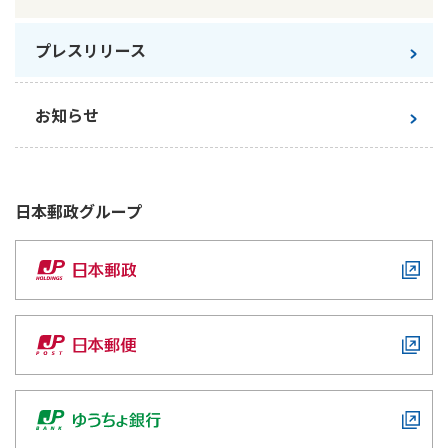
かんぽ生命について
終身保険
プレスリリース
法人のお客さま向け商品一覧
養老保険
目的から探す
よくあるご質問
かんぽ生命について
かんぽのLifeサポートナビ
定期保険
お手続き一覧
お知らせ
お役立ち情報
学資保険
きっかけ・できごとから探す
お問い合わせ
かんぽ生命の団体取扱い
長寿支援保険
法人向け資料請求
お見積りシミュレーション
日本郵政
グループ
サステナビリティ
ご挨拶
保険
資料請求
お問い合わせ先
経営理念・経営戦略
医療
マイページでできること
株主・投資家のみなさまへ
会社概要
お金
新規登録
財務情報
子育て
ログイン
採用情報
株主・投資家のみなさまへ
ライフプラン
保険の探し方のポイント
日本郵政グループとしての取り組み
保険かんたん診断
English
採用情報
これからのライフイベントでかかる費用とは？
CM・オウンドメディア／ソーシャルメディア