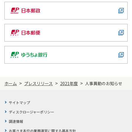
ご契約内容の確認
健康情報
お客さまに関する情報等の確認の取り組み
ご契約手続きの流れ
かんぽブランド
保険料のお払込方法
かんぽアプリ～かんぽの健康と安心を手のひらに～
各種サービス・お知らせ
保険用語集
かんぽプラチナライフサービス
お問い合わせ
かんぽ生命のサステナビリティ
ご契約のしおり・約款（Web約款）
すこやか健康ラボ
>
>
>
ホーム
プレスリリース
2021年度
人事異動のお知らせ
保険用語集
お問い合わせ
サイトマップ
お客さまの声／お客さまサービス向上の取組み
ディスクロージャーポリシー
ラジオ体操・みんなの体操
調達情報
ラジオ体操ポータルサイト
お客さま本位の業務運営に関する基本方針