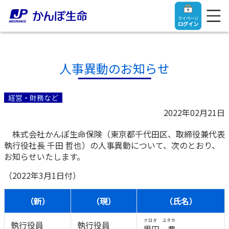
マイページ
ログイン
人事異動のお知らせ
トップ
経営・財務など
2022年02月21日
ご契約者さま
株式会社かんぽ生命保険（東京都千代田区、取締役兼代表
執行役社長 千田 哲也）の人事異動について、次のとおり、
保険をご検討中のお客さま
ご契約者さま
お知らせいたします。
（2022年3月1日付）
マイページログイン
法人のお客さま
保険をご検討中のお客さま
（新）
（現）
（氏名）
お役立ち情報
【まずはご相談ください】企業経営でお悩みの方はこ
入院保険金・手術保険金のご請求
クロダ ユタカ
執行役員
執行役員
ちら