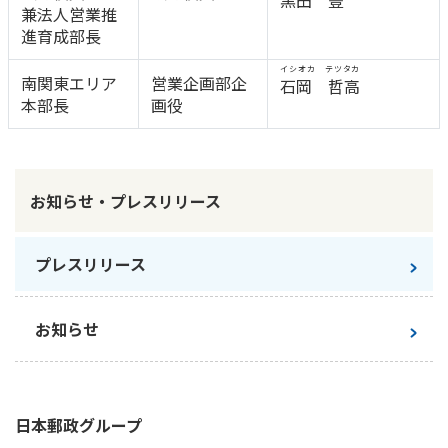
黒田 豊
兼法人営業推
かんぽ生命について
進育成部長
終身保険
法人のお客さま向け商品一覧
養老保険
イシオカ テツタカ
南関東エリア
営業企画部企
石岡 哲高
目的から探す
よくあるご質問
かんぽ生命について
かんぽのLifeサポートナビ
定期保険
本部長
画役
お手続き一覧
お役立ち情報
学資保険
きっかけ・できごとから探す
お問い合わせ
かんぽ生命の団体取扱い
長寿支援保険
法人向け資料請求
お見積りシミュレーション
お知らせ・プレスリリース
サステナビリティ
ご挨拶
保険
資料請求
お問い合わせ先
経営理念・経営戦略
医療
プレスリリース
マイページでできること
株主・投資家のみなさまへ
会社概要
お金
新規登録
財務情報
子育て
お知らせ
ログイン
採用情報
株主・投資家のみなさまへ
ライフプラン
保険の探し方のポイント
日本郵政グループとしての取り組み
保険かんたん診断
English
採用情報
これからのライフイベントでかかる費用とは？
日本郵政
グループ
CM・オウンドメディア／ソーシャルメディア