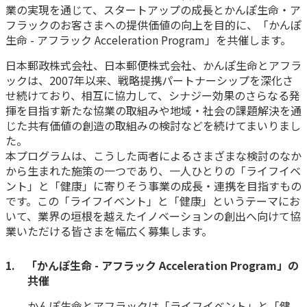
業の実現を通じて、スタートアップの成長とかんぽ生命・ア
かんぽ生命について
フラックのお客さまへの提供価値の向上を目的に、「かんぽ
終身保険
法人のお客さま向け商品一覧
生命 - アフラック Acceleration Program」を共催します。
養老保険
目的から探す
よくあるご質問
かんぽ生命について
かんぽのLifeサポートナビ
日本郵政株式会社、日本郵便株式会社、かんぽ生命とアフラ
定期保険
お手続き一覧
ックは、2007年以来、戦略提携パートナーシップを深化さ
お役立ち情報
学資保険
せ続けており、相互に協力して、シナジー効果のさらなる発
きっかけ・できごとから探す
お問い合わせ
かんぽ生命の団体取扱い
揮を目指す新たな協業の取組みや地域・社会の課題解決を通
長寿支援保険
じた共有価値の創造の取組みの検討などを続けてまいりまし
法人向け資料請求
お見積りシミュレーション
た。
サステナビリティ
ご挨拶
保険
本プログラムは、こうした両者によるさまざまな検討のなか
資料請求
お問い合わせ先
経営理念・経営戦略
から生まれた施策の一つであり、一人ひとりの「ライフイベ
医療
マイページでできること
ント」と「健康」に寄りそう事業の成長・連携を目指すもの
株主・投資家のみなさまへ
会社概要
お金
です。この「ライフイベント」と「健康」というテーマにお
新規登録
財務情報
子育て
いて、業界の垣根を越えたイノベーションの創出へ向けて協
ログイン
採用情報
業いただける皆さまを幅広く募集します。
株主・投資家のみなさまへ
ライフプラン
保険の探し方のポイント
日本郵政グループとしての取り組み
保険かんたん診断
1. 「かんぽ生命 - アフラック Acceleration Program」の
English
採用情報
共催
これからのライフイベントでかかる費用とは？
CM・オウンドメディア／ソーシャルメディア
かんぽ生命とアフラックは「ライフイベント」と「健