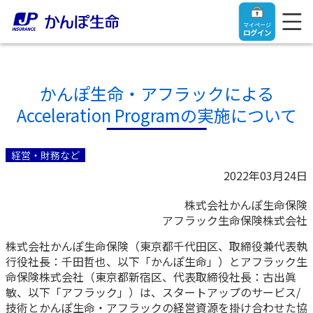
マイページ
ログイン
かんぽ生命・アフラックによる
Acceleration Programの実施について
トップ
経営・財務など
ご契約者さま
2022年03月24日
株式会社かんぽ生命保険
保険をご検討中のお客さま
ご契約者さま
アフラック生命保険株式会社
株式会社かんぽ生命保険（東京都千代田区、取締役兼代表執
マイページログイン
法人のお客さま
保険をご検討中のお客さま
行役社長：千田哲也、以下「かんぽ生命」）とアフラック生
命保険株式会社（東京都新宿区、代表取締役社長：古出眞
敏、以下「アフラック」）は、スタートアップのサービス/
お役立ち情報
【まずはご相談ください】企業経営でお悩みの方はこ
入院保険金・手術保険金のご請求
技術とかんぽ生命・アフラックの経営資源を掛け合わせた協
ちら