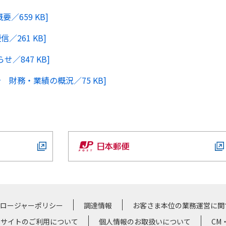
概要／
659 KB
]
短信／
261 KB
]
らせ／
847 KB
]
報告 財務・業績の概況／
75 KB
]
クロージャーポリシー
調達情報
お客さま本位の業務運営に関
サイトのご利用について
個人情報のお取扱いについて
CM