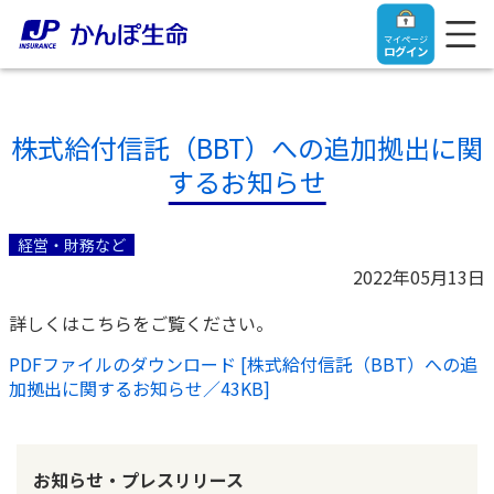
マイページ
ログイン
株式給付信託（BBT）への追加拠出に関
するお知らせ
トップ
経営・財務など
ご契約者さま
2022年05月13日
詳しくはこちらをご覧ください。
保険をご検討中のお客さま
ご契約者さま
PDFファイルのダウンロード [株式給付信託（BBT）への追
加拠出に関するお知らせ／43KB]
マイページログイン
法人のお客さま
保険をご検討中のお客さま
お役立ち情報
【まずはご相談ください】企業経営でお悩みの方はこ
入院保険金・手術保険金のご請求
お知らせ・プレスリリース
ちら