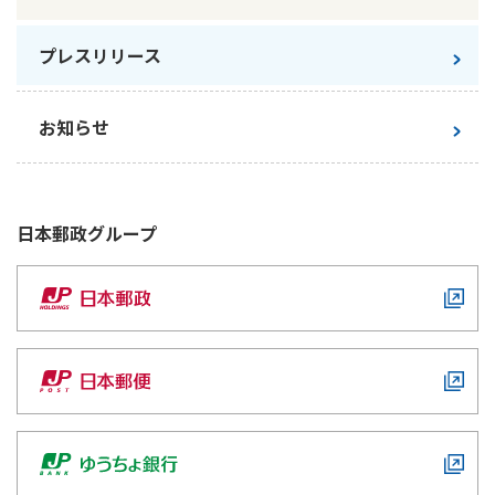
かんぽ生命について
終身保険
プレスリリース
法人のお客さま向け商品一覧
養老保険
目的から探す
よくあるご質問
かんぽ生命について
かんぽのLifeサポートナビ
定期保険
お手続き一覧
お知らせ
お役立ち情報
学資保険
きっかけ・できごとから探す
お問い合わせ
かんぽ生命の団体取扱い
長寿支援保険
法人向け資料請求
お見積りシミュレーション
日本郵政
グループ
サステナビリティ
ご挨拶
保険
資料請求
お問い合わせ先
経営理念・経営戦略
医療
マイページでできること
株主・投資家のみなさまへ
会社概要
お金
新規登録
財務情報
子育て
ログイン
採用情報
株主・投資家のみなさまへ
ライフプラン
保険の探し方のポイント
日本郵政グループとしての取り組み
保険かんたん診断
English
採用情報
これからのライフイベントでかかる費用とは？
CM・オウンドメディア／ソーシャルメディア