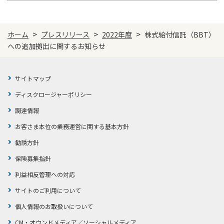
ご契約内容の確認
健康情報
お客さまに関する情報等の確認の取り組み
>
>
>
ホーム
プレスリリース
2022年度
株式給付信託（BBT）
への追加拠出に関するお知らせ
ご契約手続きの流れ
かんぽブランド
保険料のお払込方法
かんぽアプリ～かんぽの健康と安心を手のひらに～
サイトマップ
各種サービス・お知らせ
保険用語集
ディスクロージャーポリシー
かんぽプラチナライフサービス
お問い合わせ
調達情報
かんぽ生命のサステナビリティ
お客さま本位の業務運営に関する基本方針
ご契約のしおり・約款（Web約款）
すこやか健康ラボ
勧誘方針
保険用語集
保険募集指針
お問い合わせ
利益相反管理への対応
お客さまの声／お客さまサービス向上の取組み
サイトのご利用について
ラジオ体操・みんなの体操
個人情報のお取扱いについて
ラジオ体操ポータルサイト
CM・オウンドメディア／ソーシャルメディア