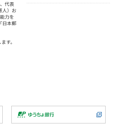
区、代表
憲人）お
る能力を
「日本郵
します。