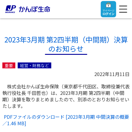
マイページ
ログイン
2023年3月期 第2四半期（中間期）決算
のお知らせ
トップ
重要
経営・財務など
ご契約者さま
2022年11月11日
株式会社かんぽ生命保険（東京都千代田区、取締役兼代表
保険をご検討中のお客さま
ご契約者さま
執行役社長 千田哲也）は、2023年3月期 第2四半期（中間
期）決算を取りまとめましたので、別添のとおりお知らせい
マイページログイン
たします。
法人のお客さま
保険をご検討中のお客さま
PDFファイルのダウンロード [2023年3月期 中間決算の概要
／
1.46 MB
]
お役立ち情報
【まずはご相談ください】企業経営でお悩みの方はこ
入院保険金・手術保険金のご請求
ちら