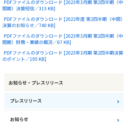
PDFファイルのダウンロード [2023年3月期 第2四半期（中
間期）決算短信／
315 KB
]
かんぽ生命について
終身保険
法人のお客さま向け商品一覧
PDFファイルのダウンロード [2022年度 第2四半期（中間）
養老保険
決算のお知らせ／
740 KB
]
目的から探す
よくあるご質問
かんぽ生命について
かんぽのLifeサポートナビ
定期保険
お手続き一覧
お役立ち情報
PDFファイルのダウンロード [2023年3月期 第2四半期（中
学資保険
きっかけ・できごとから探す
間期）財務・業績の概況／
67 KB
]
お問い合わせ
かんぽ生命の団体取扱い
長寿支援保険
PDFファイルのダウンロード [2023年3月期 第2四半期決算
法人向け資料請求
お見積りシミュレーション
のポイント／
195 KB
]
サステナビリティ
ご挨拶
保険
資料請求
お問い合わせ先
経営理念・経営戦略
医療
マイページでできること
株主・投資家のみなさまへ
会社概要
お金
お知らせ・プレスリリース
新規登録
財務情報
子育て
ログイン
採用情報
株主・投資家のみなさまへ
ライフプラン
プレスリリース
保険の探し方のポイント
日本郵政グループとしての取り組み
保険かんたん診断
English
採用情報
これからのライフイベントでかかる費用とは？
お知らせ
CM・オウンドメディア／ソーシャルメディア