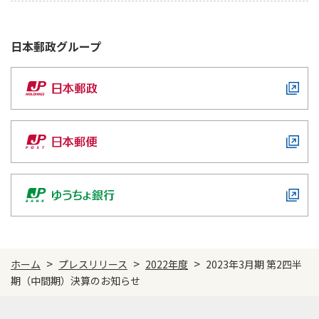
ご契約内容の確認
健康情報
お客さまに関する情報等の確認の取り組み
日本郵政
グループ
ご契約手続きの流れ
かんぽブランド
保険料のお払込方法
かんぽアプリ～かんぽの健康と安心を手のひらに～
各種サービス・お知らせ
保険用語集
かんぽプラチナライフサービス
お問い合わせ
かんぽ生命のサステナビリティ
ご契約のしおり・約款（Web約款）
すこやか健康ラボ
保険用語集
お問い合わせ
お客さまの声／お客さまサービス向上の取組み
>
>
>
ホーム
プレスリリース
2022年度
2023年3月期 第2四半
ラジオ体操・みんなの体操
期（中間期）決算のお知らせ
ラジオ体操ポータルサイト