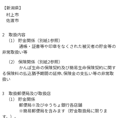
ご契約内容の確認
健康情報
【新潟県】
お客さまに関する情報等の確認の取り組み
村上市
佐渡市
ご契約手続きの流れ
かんぽブランド
保険料のお払込方法
2 取扱内容
かんぽアプリ～かんぽの健康と安心を手のひらに～
（1） 貯金関係（別紙1参照）
各種サービス・お知らせ
通帳・証書等や印章をなくされた被災者の貯金等の
保険用語集
かんぽプラチナライフサービス
非常取扱い等
お問い合わせ
（2） 保険関係（別紙2参照）
かんぽ生命のサステナビリティ
かんぽ生命の保険契約及び簡易生命保険契約に関す
ご契約のしおり・約款（Web約款）
すこやか健康ラボ
る保険料の払込猶予期間の延伸､保険金の支払い等の非常取
保険用語集
扱い
お問い合わせ
3 取扱郵便局及び取扱店
お客さまの声／お客さまサービス向上の取組み
（1） 貯金関係
ラジオ体操・みんなの体操
郵便局※及びゆうちょ銀行各店舗
※簡易郵便局を含みます（貯金取扱局に限りま
ラジオ体操ポータルサイト
す。）。