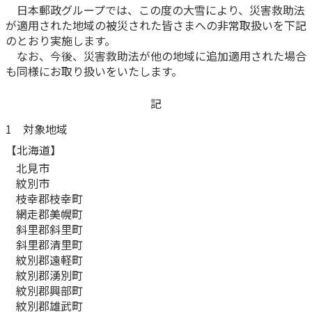
日本郵政グループでは、この度の大雪により、災害救助法
かんぽ生命について
が適用された地域の被災された皆さまへの非常取扱いを下記
終身保険
法人のお客さま向け商品一覧
のとおり実施します。
養老保険
なお、今後、災害救助法が他の地域に追加適用された場合
目的から探す
よくあるご質問
かんぽ生命について
かんぽのLifeサポートナビ
定期保険
も同様にお取り扱いをいたします。
お手続き一覧
お役立ち情報
学資保険
きっかけ・できごとから探す
記
お問い合わせ
かんぽ生命の団体取扱い
長寿支援保険
1 対象地域
法人向け資料請求
お見積りシミュレーション
サステナビリティ
【北海道】
ご挨拶
保険
資料請求
北見市
お問い合わせ先
経営理念・経営戦略
医療
紋別市
マイページでできること
株主・投資家のみなさまへ
会社概要
お金
枝幸郡枝幸町
新規登録
網走郡美幌町
財務情報
子育て
斜里郡斜里町
ログイン
採用情報
株主・投資家のみなさまへ
ライフプラン
斜里郡清里町
保険の探し方のポイント
紋別郡遠軽町
日本郵政グループとしての取り組み
保険かんたん診断
紋別郡湧別町
English
採用情報
これからのライフイベントでかかる費用とは？
紋別郡興部町
紋別郡雄武町
CM・オウンドメディア／ソーシャルメディア