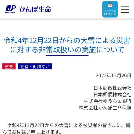
マイページ
ログイン
令和4年12月22日からの大雪による災害
に対する非常取扱いの実施について
トップ
重要
経営・財務など
ご契約者さま
2022年12月26日
日本郵政株式会社
保険をご検討中のお客さま
ご契約者さま
日本郵便株式会社
株式会社ゆうちょ銀行
マイページログイン
株式会社かんぽ生命保険
法人のお客さま
保険をご検討中のお客さま
令和4年12月22日からの大雪による被災者の皆さまに、謹
お役立ち情報
【まずはご相談ください】企業経営でお悩みの方はこ
入院保険金・手術保険金のご請求
んでお見舞い申し上げます。
ちら