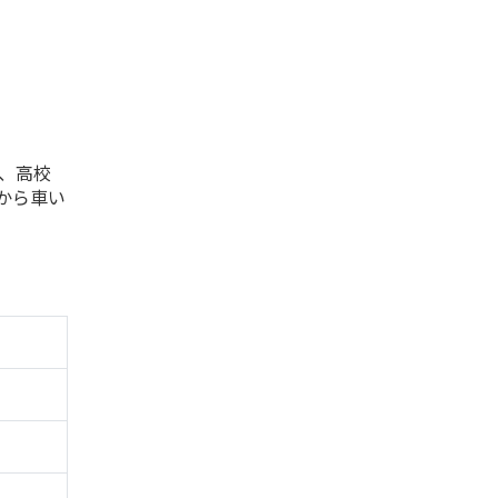
、高校
から車い