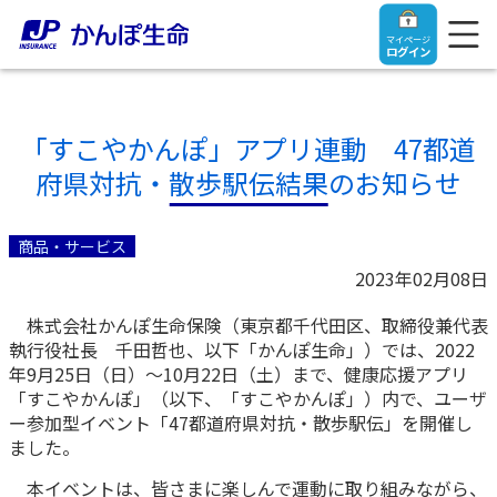
マイページ
ログイン
「すこやかんぽ」アプリ連動 47都道
府県対抗・散歩駅伝結果のお知らせ
トップ
商品・サービス
ご契約者さま
2023年02月08日
株式会社かんぽ生命保険（東京都千代田区、取締役兼代表
保険をご検討中のお客さま
ご契約者さま
執行役社長 千田哲也、以下「かんぽ生命」）では、2022
年9月25日（日）～10月22日（土）まで、健康応援アプリ
マイページログイン
「すこやかんぽ」（以下、「すこやかんぽ」）内で、ユーザ
法人のお客さま
保険をご検討中のお客さま
ー参加型イベント「47都道府県対抗・散歩駅伝」を開催し
ました。
お役立ち情報
【まずはご相談ください】企業経営でお悩みの方はこ
入院保険金・手術保険金のご請求
本イベントは、皆さまに楽しんで運動に取り組みながら、
ちら