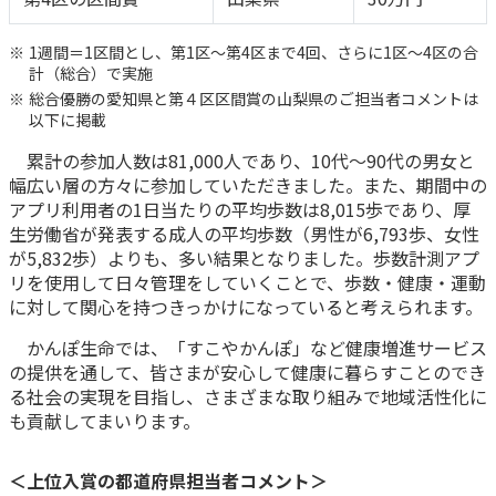
ご契約内容の確認
健康情報
お客さまに関する情報等の確認の取り組み
1週間＝1区間とし、第1区～第4区まで4回、さらに1区～4区の合
計（総合）で実施
総合優勝の愛知県と第４区区間賞の山梨県のご担当者コメントは
ご契約手続きの流れ
以下に掲載
かんぽブランド
保険料のお払込方法
累計の参加人数は81,000人であり、10代～90代の男女と
かんぽアプリ～かんぽの健康と安心を手のひらに～
各種サービス・お知らせ
幅広い層の方々に参加していただきました。また、期間中の
アプリ利用者の1日当たりの平均歩数は8,015歩であり、厚
保険用語集
かんぽプラチナライフサービス
生労働省が発表する成人の平均歩数（男性が6,793歩、女性
お問い合わせ
が5,832歩）よりも、多い結果となりました。歩数計測アプ
かんぽ生命のサステナビリティ
リを使用して日々管理をしていくことで、歩数・健康・運動
ご契約のしおり・約款（Web約款）
すこやか健康ラボ
に対して関心を持つきっかけになっていると考えられます。
保険用語集
かんぽ生命では、「すこやかんぽ」など健康増進サービス
お問い合わせ
の提供を通して、皆さまが安心して健康に暮らすことのでき
る社会の実現を目指し、さまざまな取り組みで地域活性化に
お客さまの声／お客さまサービス向上の取組み
も貢献してまいります。
ラジオ体操・みんなの体操
ラジオ体操ポータルサイト
＜上位入賞の都道府県担当者コメント＞