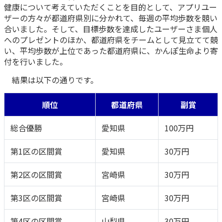
健康について考えていただくことを目的として、アプリユー
かんぽ生命について
ザーの方々が都道府県別に分かれて、毎週の平均歩数を競い
終身保険
法人のお客さま向け商品一覧
合いました。そして、目標歩数を達成したユーザーさま個人
養老保険
へのプレゼントのほか、都道府県をチームとして見立てて競
目的から探す
よくあるご質問
かんぽ生命について
かんぽのLifeサポートナビ
定期保険
い、平均歩数が上位であった都道府県に、かんぽ生命より寄
お手続き一覧
お役立ち情報
付を行いました。
学資保険
きっかけ・できごとから探す
お問い合わせ
かんぽ生命の団体取扱い
結果は以下の通りです。
長寿支援保険
法人向け資料請求
お見積りシミュレーション
順位
都道府県
副賞
サステナビリティ
ご挨拶
保険
資料請求
お問い合わせ先
経営理念・経営戦略
医療
総合優勝
愛知県
100万円
マイページでできること
株主・投資家のみなさまへ
会社概要
お金
新規登録
第1区の区間賞
愛知県
30万円
財務情報
子育て
ログイン
採用情報
株主・投資家のみなさまへ
ライフプラン
第2区の区間賞
宮崎県
30万円
保険の探し方のポイント
日本郵政グループとしての取り組み
保険かんたん診断
English
第3区の区間賞
宮崎県
30万円
採用情報
これからのライフイベントでかかる費用とは？
CM・オウンドメディア／ソーシャルメディア
第4区の区間賞
山梨県
30万円