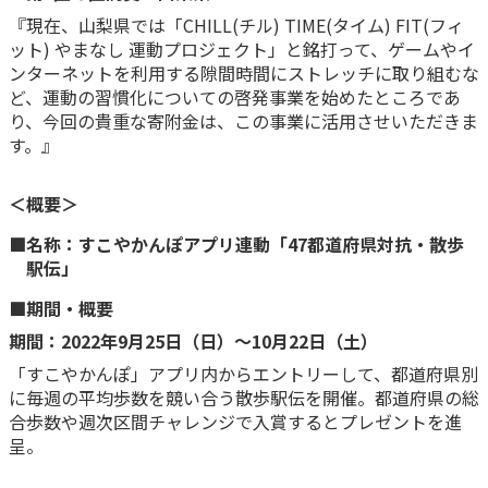
『現在、山梨県では「CHILL(チル) TIME(タイム) FIT(フィ
ット) やまなし 運動プロジェクト」と銘打って、ゲームやイ
ンターネットを利用する隙間時間にストレッチに取り組むな
ど、運動の習慣化についての啓発事業を始めたところであ
り、今回の貴重な寄附金は、この事業に活用させいただきま
す。』
＜概要＞
■名称：すこやかんぽアプリ連動「47都道府県対抗・散歩
駅伝」
■期間・概要
期間：2022年9月25日（日）～10月22日（土）
「すこやかんぽ」アプリ内からエントリーして、都道府県別
に毎週の平均歩数を競い合う散歩駅伝を開催。都道府県の総
合歩数や週次区間チャレンジで入賞するとプレゼントを進
呈。