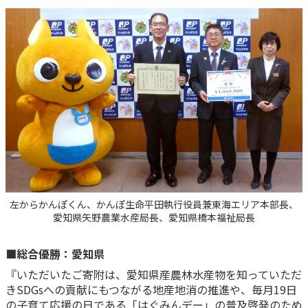
かんぽジャンクション
左からかんぽくん、かんぽ生命平田執行役員兼東海エリア本部長、
愛知県矢野農業水産局長、愛知県橋本福祉局長
■総合優勝：愛知県
『いただいたご寄附は、愛知県産農林水産物を知っていただ
きSDGsへの貢献にもつながる地産地消の推進や、毎月19日
の子育て応援の日である「はぐみんデー」の普及啓発のため