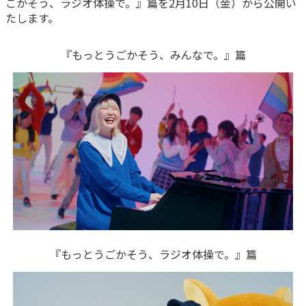
ごかそう、ラジオ体操で。』篇を2月10日（金）から公開い
たします。
かんぽ生命について
終身保険
法人のお客さま向け商品一覧
養老保険
『もっとうごかそう、みんなで。』篇
目的から探す
よくあるご質問
かんぽ生命について
かんぽのLifeサポートナビ
定期保険
お手続き一覧
お役立ち情報
学資保険
きっかけ・できごとから探す
お問い合わせ
かんぽ生命の団体取扱い
長寿支援保険
法人向け資料請求
お見積りシミュレーション
サステナビリティ
ご挨拶
保険
資料請求
お問い合わせ先
経営理念・経営戦略
医療
マイページでできること
株主・投資家のみなさまへ
会社概要
お金
新規登録
財務情報
子育て
ログイン
採用情報
株主・投資家のみなさまへ
ライフプラン
保険の探し方のポイント
『もっとうごかそう、ラジオ体操で。』篇
日本郵政グループとしての取り組み
保険かんたん診断
English
採用情報
これからのライフイベントでかかる費用とは？
CM・オウンドメディア／ソーシャルメディア