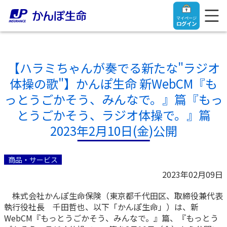
マイページ
ログイン
【ハラミちゃんが奏でる新たな"ラジオ
体操の歌"】かんぽ生命 新WebCM『も
トップ
っとうごかそう、みんなで。』篇『もっ
とうごかそう、ラジオ体操で。』篇
ご契約者さま
2023年2月10日(金)公開
保険をご検討中のお客さま
ご契約者さま
商品・サービス
2023年02月09日
マイページログイン
法人のお客さま
保険をご検討中のお客さま
株式会社かんぽ生命保険（東京都千代田区、取締役兼代表
執行役社長 千田哲也、以下「かんぽ生命」）は、新
お役立ち情報
【まずはご相談ください】企業経営でお悩みの方はこ
入院保険金・手術保険金のご請求
WebCM『もっとうごかそう、みんなで。』篇、『もっとう
ちら