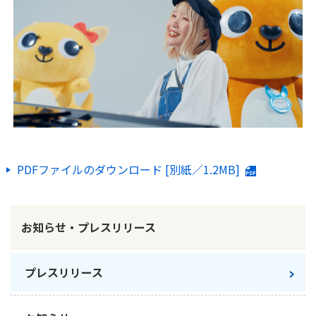
ご契約内容の確認
健康情報
お客さまに関する情報等の確認の取り組み
ご契約手続きの流れ
かんぽブランド
保険料のお払込方法
かんぽアプリ～かんぽの健康と安心を手のひらに～
各種サービス・お知らせ
保険用語集
かんぽプラチナライフサービス
お問い合わせ
PDFファイルのダウンロード [別紙／1.2MB]
かんぽ生命のサステナビリティ
ご契約のしおり・約款（Web約款）
すこやか健康ラボ
保険用語集
お知らせ・プレスリリース
お問い合わせ
お客さまの声／お客さまサービス向上の取組み
プレスリリース
ラジオ体操・みんなの体操
ラジオ体操ポータルサイト