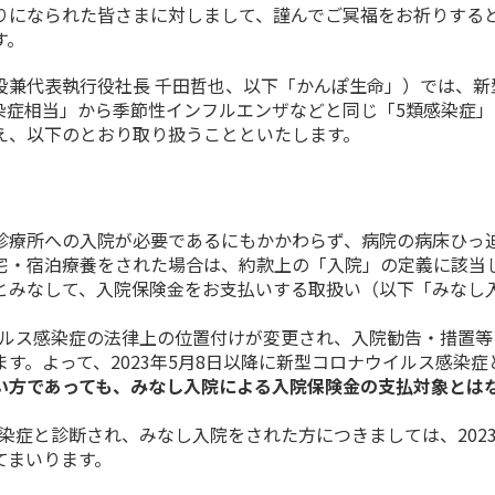
になられた皆さまに対しまして、謹んでご冥福をお祈りする
す。
兼代表執行役社長 千田哲也、以下「かんぽ生命」）では、新
感染症相当」から季節性インフルエンザなどと同じ「5類感染症
え、以下のとおり取り扱うことといたします。
療所への入院が必要であるにもかかわらず、病院の病床ひっ
宅・宿泊療養をされた場合は、約款上の「入院」の定義に該当
とみなして、入院保険金をお支払いする取扱い（以下「みなし
ルス感染症の法律上の位置付けが変更され、入院勧告・措置等
す。よって、2023年5月8日以降に新型コロナウイルス感染症
い方であっても、みなし入院による入院保険金の支払対象とは
染症と診断され、みなし入院をされた方につきましては、2023
てまいります。