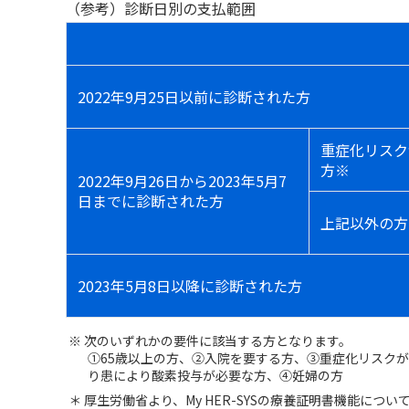
（参考）診断日別の支払範囲
2022年9月25日以前に診断された方
重症化リスク
方※
2022年9月26日から2023年5月7
日までに診断された方
上記以外の方
2023年5月8日以降に診断された方
※ 次のいずれかの要件に該当する方となります。
①65歳以上の方、②入院を要する方、③重症化リスク
り患により酸素投与が必要な方、④妊婦の方
＊ 厚生労働省より、My HER-SYSの療養証明書機能につ