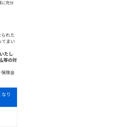
減に充分
なられた
ってまい
了いたし
払等の対
き保険金
くなり