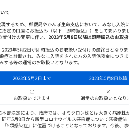
ついて
実現するため、郵便局やかんぽ生命支店において、みなし入院
に指定の口座にお振込み（以下「即時振込」）をしてまいりま
位置付けの変更に伴い、
2023年5月8日以降は即時振込のお取
、2023年5月2日が即時振込のお取扱い受付けの最終日となりま
感染症と診断され、みなし入院をされた方の入院保険金につきま
込みする等の通常のお取扱いとなります。
2023年5月2日まで
2023年5月8日以降
○
×
お取扱いできます
通常のお取扱いとなり
対策本部決定により、政府では、オミクロン株とは大きく病原性
、同年5月8日から新型コロナウイルス感染症について感染症法
、「5類感染症」に位置づけることとなっております。今後、事