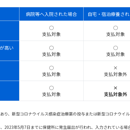
病院等へ入院された場合
自宅・宿泊療養され
○
○
支払対象
支払対象
が高い
○
○
支払対象
支払対象
○
×
支払対象
支払対象外
○
×
支払対象
支払対象外
があり、新型コロナウイルス感染症治療薬の投与または新型コロナウイル
いて、2023年5月7日までに保健所に発生届出が行われ、入力されている場