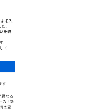
による入
した。
扱いを終
す。
して
ます
が異なる
上の「新
情の変