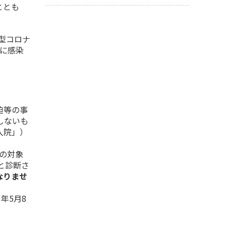
ととも
型コロナ
」に感染
迫等の事
しないも
入院」）
の対象
と診断さ
なりませ
年5月8