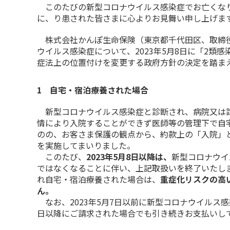
このたびの新型コロナウイルス感染症でお亡くなり
に、り患された皆さまに心よりお見舞い申し上げま
株式会社かんぽ生命保険（東京都千代田区、取締役
ウイルス感染症について、2023年5月8日に「2類
症法上の位置付けを変更する政府方針の決定を踏ま
1 自宅・宿泊療養された場合
新型コロナウイルス感染症と診断され、病院又は診
情により入院することができず医師等の管理下で自
のの、お客さま保護の観点から、約款上の「入院」
を実施してまいりました。
このたび、
2023年5月8日以降は、
新型コロナウイ
ではなくなることに伴い、上記取扱いを終了いたしま
れ自宅・宿泊療養された場合は、
重症化リスクの高
ん。
なお、2023年5月7日以前に新型コロナウイルス感
日以降にご請求された場合でも引き続きお支払いし