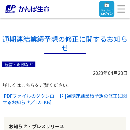
マイページ
ログイン
通期連結業績予想の修正に関するお知ら
せ
トップ
経営・財務など
ご契約者さま
2023年04月28日
詳しくはこちらをご覧ください。
保険をご検討中のお客さま
ご契約者さま
PDFファイルのダウンロード [通期連結業績予想の修正に関
するお知らせ／
125 KB
]
マイページログイン
法人のお客さま
保険をご検討中のお客さま
お役立ち情報
【まずはご相談ください】企業経営でお悩みの方はこ
入院保険金・手術保険金のご請求
お知らせ・プレスリリース
ちら