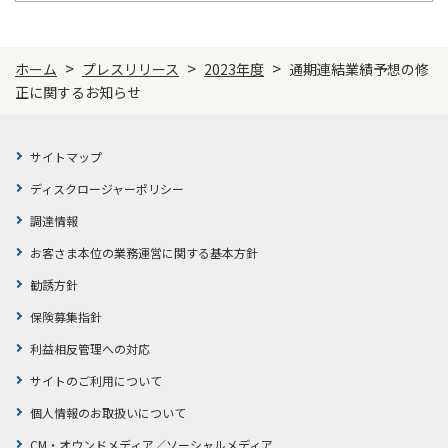
ご契約内容の確認
健康情報
お客さまに関する情報等の確認の取り組み
>
>
>
ホーム
プレスリリース
2023年度
通期連結業績予想の修
正に関するお知らせ
ご契約手続きの流れ
かんぽブランド
保険料のお払込方法
かんぽアプリ～かんぽの健康と安心を手のひらに～
サイトマップ
各種サービス・お知らせ
保険用語集
ディスクロージャーポリシー
かんぽプラチナライフサービス
お問い合わせ
調達情報
かんぽ生命のサステナビリティ
お客さま本位の業務運営に関する基本方針
ご契約のしおり・約款（Web約款）
すこやか健康ラボ
勧誘方針
保険用語集
保険募集指針
お問い合わせ
利益相反管理への対応
お客さまの声／お客さまサービス向上の取組み
サイトのご利用について
ラジオ体操・みんなの体操
個人情報のお取扱いについて
ラジオ体操ポータルサイト
CM・オウンドメディア／ソーシャルメディア