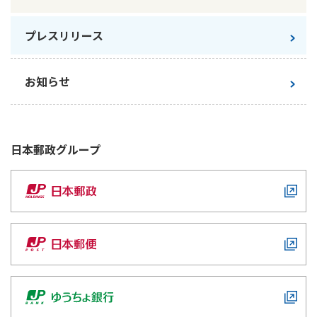
かんぽ生命について
終身保険
プレスリリース
法人のお客さま向け商品一覧
養老保険
目的から探す
よくあるご質問
かんぽ生命について
かんぽのLifeサポートナビ
定期保険
お手続き一覧
お知らせ
お役立ち情報
学資保険
きっかけ・できごとから探す
お問い合わせ
かんぽ生命の団体取扱い
長寿支援保険
法人向け資料請求
お見積りシミュレーション
日本郵政
グループ
サステナビリティ
ご挨拶
保険
資料請求
お問い合わせ先
経営理念・経営戦略
医療
マイページでできること
株主・投資家のみなさまへ
会社概要
お金
新規登録
財務情報
子育て
ログイン
採用情報
株主・投資家のみなさまへ
ライフプラン
保険の探し方のポイント
日本郵政グループとしての取り組み
保険かんたん診断
English
採用情報
これからのライフイベントでかかる費用とは？
CM・オウンドメディア／ソーシャルメディア