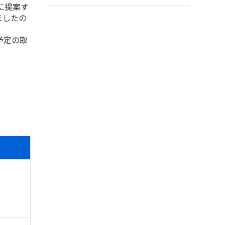
に提案す
ましたの
予定の取