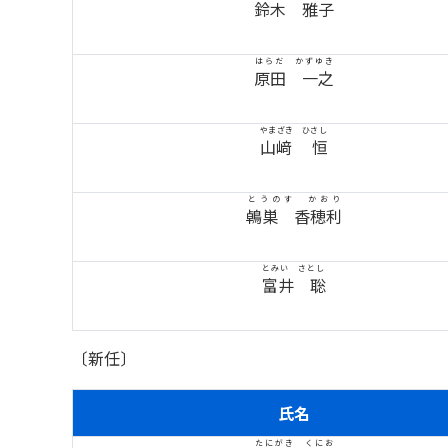
鈴木 雅子
はらだ かずゆき
原田 一之
やまざき ひさし
山﨑 恒
とうのす かおり
鵫巣 香穂利
とみい さとし
富井 聡
〔新任〕
氏名
たにがき くにお