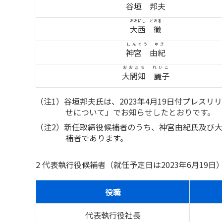
谷垣 邦夫
おおにし とおる
大西 徹
しんぐう ゆき
神宮 由紀
おおまち れいこ
大間知 麗子
（注1）谷垣邦夫氏は、2023年4月19日付プレス
せについて」でお知らせしたとおりです。
（注2）新任取締役候補者のうち、神宮由紀氏及び大
補者であります。
2 代表執行役候補者（就任予定日は2023年6月19日
役職
代表執行役社長