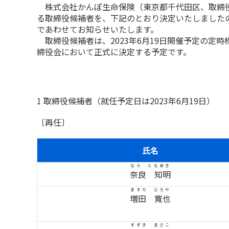
株式会社かんぽ生命保険（東京都千代田区、取締役兼
る取締役候補者を、下記のとおり決定いたしました
であわせてお知らせいたします。
取締役候補者は、2023年6月19日開催予定の定
締役会において正式に決定する予定です。
1 取締役候補者（就任予定日は2023年6月19日）
〔再任〕
氏名
なら ともあき
奈良 知明
ますだ ひろや
増田 寬也
すずき まさこ