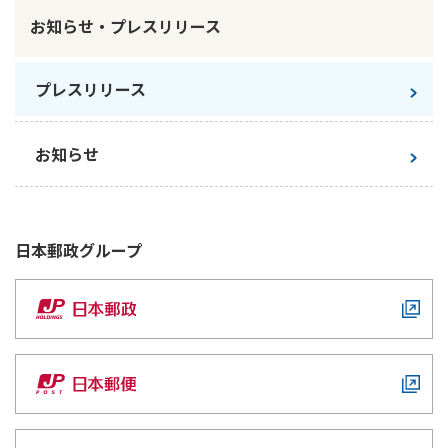
お知らせ・プレスリリース
かんぽ生命について
終身保険
法人のお客さま向け商品一覧
養老保険
プレスリリース
目的から探す
よくあるご質問
かんぽ生命について
かんぽのLifeサポートナビ
定期保険
お手続き一覧
お役立ち情報
学資保険
きっかけ・できごとから探す
お問い合わせ
かんぽ生命の団体取扱い
お知らせ
長寿支援保険
法人向け資料請求
お見積りシミュレーション
サステナビリティ
ご挨拶
保険
資料請求
お問い合わせ先
経営理念・経営戦略
医療
日本郵政
グループ
マイページでできること
株主・投資家のみなさまへ
会社概要
お金
新規登録
財務情報
子育て
ログイン
採用情報
株主・投資家のみなさまへ
ライフプラン
保険の探し方のポイント
日本郵政グループとしての取り組み
保険かんたん診断
English
採用情報
これからのライフイベントでかかる費用とは？
CM・オウンドメディア／ソーシャルメディア