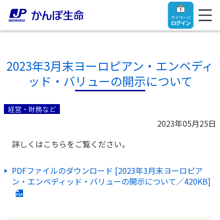
マイページ
ログイン
2023年3月末ヨーロピアン・エンベディ
ッド・バリューの開示について
トップ
経営・財務など
ご契約者さま
2023年05月25日
詳しくはこちらをご覧ください。
保険をご検討中のお客さま
ご契約者さま
PDFファイルのダウンロード [2023年3月末ヨーロピア
マイページログイン
法人のお客さま
保険をご検討中のお客さま
ン・エンベディッド・バリューの開示について／420KB]
お役立ち情報
【まずはご相談ください】企業経営でお悩みの方はこ
入院保険金・手術保険金のご請求
ちら