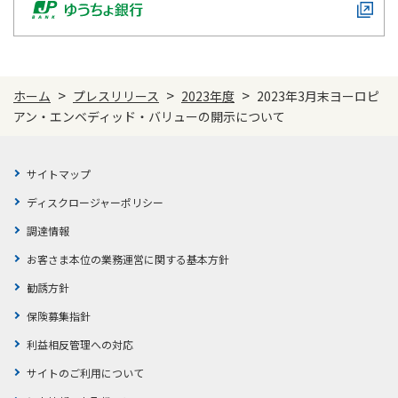
ご契約内容の確認
健康情報
お客さまに関する情報等の確認の取り組み
ご契約手続きの流れ
>
>
>
ホーム
プレスリリース
2023年度
2023年3月末ヨーロピ
かんぽブランド
保険料のお払込方法
アン・エンベディッド・バリューの開示について
かんぽアプリ～かんぽの健康と安心を手のひらに～
各種サービス・お知らせ
保険用語集
かんぽプラチナライフサービス
サイトマップ
お問い合わせ
ディスクロージャーポリシー
かんぽ生命のサステナビリティ
ご契約のしおり・約款（Web約款）
調達情報
すこやか健康ラボ
保険用語集
お客さま本位の業務運営に関する基本方針
お問い合わせ
勧誘方針
保険募集指針
お客さまの声／お客さまサービス向上の取組み
利益相反管理への対応
ラジオ体操・みんなの体操
サイトのご利用について
ラジオ体操ポータルサイト