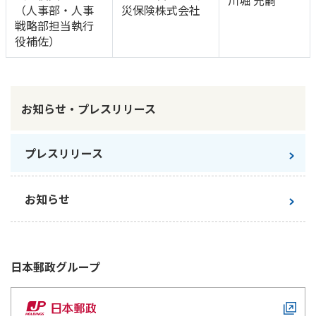
川堀 充嗣
（人事部・人事
災保険株式会社
かんぽ生命について
戦略部担当執行
終身保険
法人のお客さま向け商品一覧
役補佐）
養老保険
目的から探す
よくあるご質問
かんぽ生命について
かんぽのLifeサポートナビ
定期保険
お手続き一覧
お役立ち情報
学資保険
きっかけ・できごとから探す
お問い合わせ
お知らせ・プレスリリース
かんぽ生命の団体取扱い
長寿支援保険
法人向け資料請求
お見積りシミュレーション
サステナビリティ
ご挨拶
プレスリリース
保険
資料請求
お問い合わせ先
経営理念・経営戦略
医療
マイページでできること
株主・投資家のみなさまへ
会社概要
お金
お知らせ
新規登録
財務情報
子育て
ログイン
採用情報
株主・投資家のみなさまへ
ライフプラン
保険の探し方のポイント
日本郵政グループとしての取り組み
日本郵政
グループ
保険かんたん診断
English
採用情報
これからのライフイベントでかかる費用とは？
CM・オウンドメディア／ソーシャルメディア