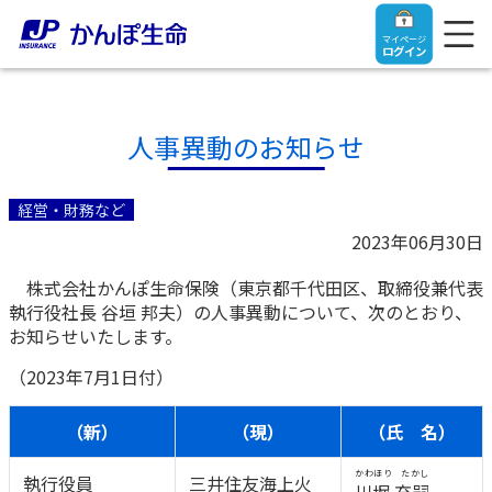
マイページ
ログイン
人事異動のお知らせ
トップ
経営・財務など
2023年06月30日
ご契約者さま
株式会社かんぽ生命保険（東京都千代田区、取締役兼代表
執行役社長 谷垣 邦夫）の人事異動について、次のとおり、
保険をご検討中のお客さま
ご契約者さま
お知らせいたします。
（2023年7月1日付）
マイページログイン
法人のお客さま
保険をご検討中のお客さま
（新）
（現）
（氏 名）
お役立ち情報
【まずはご相談ください】企業経営でお悩みの方はこ
入院保険金・手術保険金のご請求
かわほり たかし
執行役員
三井住友海上火
ちら