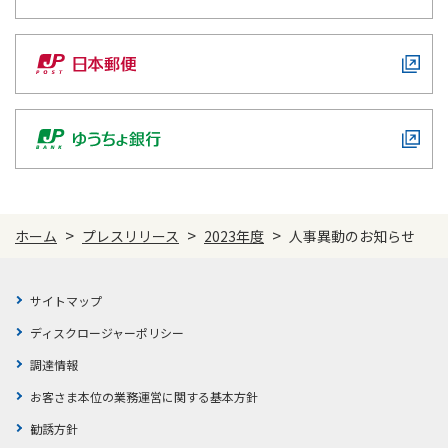
ご契約内容の確認
健康情報
お客さまに関する情報等の確認の取り組み
ご契約手続きの流れ
かんぽブランド
保険料のお払込方法
かんぽアプリ～かんぽの健康と安心を手のひらに～
各種サービス・お知らせ
保険用語集
かんぽプラチナライフサービス
お問い合わせ
>
>
>
ホーム
プレスリリース
2023年度
人事異動のお知らせ
かんぽ生命のサステナビリティ
ご契約のしおり・約款（Web約款）
すこやか健康ラボ
保険用語集
サイトマップ
お問い合わせ
ディスクロージャーポリシー
お客さまの声／お客さまサービス向上の取組み
調達情報
ラジオ体操・みんなの体操
お客さま本位の業務運営に関する基本方針
ラジオ体操ポータルサイト
勧誘方針