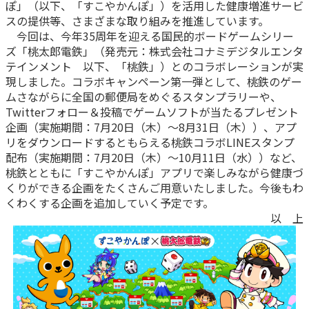
ぽ」（以下、「すこやかんぽ」）を活用した健康増進サービ
スの提供等、さまざまな取り組みを推進しています。
かんぽ生命について
終身保険
今回は、今年35周年を迎える国民的ボードゲームシリー
法人のお客さま向け商品一覧
養老保険
ズ「桃太郎電鉄」（発売元：株式会社コナミデジタルエンタ
目的から探す
よくあるご質問
かんぽ生命について
かんぽのLifeサポートナビ
テインメント 以下、「桃鉄」）とのコラボレーションが実
定期保険
お手続き一覧
現しました。コラボキャンペーン第一弾として、桃鉄のゲー
お役立ち情報
学資保険
ムさながらに全国の郵便局をめぐるスタンプラリーや、
きっかけ・できごとから探す
お問い合わせ
かんぽ生命の団体取扱い
Twitterフォロー＆投稿でゲームソフトが当たるプレゼント
長寿支援保険
企画（実施期間：7月20日（木）～8月31日（木））、アプ
法人向け資料請求
お見積りシミュレーション
リをダウンロードするともらえる桃鉄コラボLINEスタンプ
サステナビリティ
ご挨拶
保険
配布（実施期間：7月20日（木）～10月11日（水））など、
資料請求
お問い合わせ先
経営理念・経営戦略
医療
桃鉄とともに「すこやかんぽ」アプリで楽しみながら健康づ
マイページでできること
くりができる企画をたくさんご用意いたしました。今後もわ
株主・投資家のみなさまへ
会社概要
お金
くわくする企画を追加していく予定です。
新規登録
財務情報
子育て
以 上
ログイン
採用情報
株主・投資家のみなさまへ
ライフプラン
保険の探し方のポイント
日本郵政グループとしての取り組み
保険かんたん診断
English
採用情報
これからのライフイベントでかかる費用とは？
CM・オウンドメディア／ソーシャルメディア