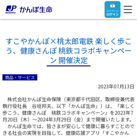
マイページ
ログイン
すこやかんぽ×桃太郎電鉄 楽しく歩こ
う、健康さんぽ 桃鉄コラボキャンペー
トップ
ン 開催決定
ご契約者さま
商品・サービス
2023年07月13日
保険をご検討中のお客さま
ご契約者さま
株式会社かんぽ生命保険（東京都千代田区、取締役兼代表
執行役社長 谷垣邦夫、以下「かんぽ生命」）は、「楽しく
マイページログイン
法人のお客さま
保険をご検討中のお客さま
歩こう、健康さんぽ 桃鉄コラボキャンペーン」を2023年7
月20日（木）～2024年3月29日（金）まで開催いたします。
かんぽ生命では、皆さまが安心して健康に暮らすことので
お役立ち情報
【まずはご相談ください】企業経営でお悩みの方はこ
入院保険金・手術保険金のご請求
きる社会の実現を目指して、健康応援アプリ「すこやかん
ちら