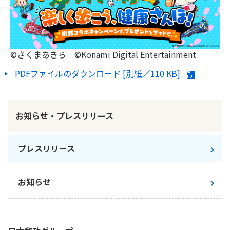
ご契約内容の確認
健康情報
お客さまに関する情報等の確認の取り組み
ご契約手続きの流れ
©さくまあきら ©Konami Digital Entertainment
かんぽブランド
保険料のお払込方法
PDFファイルのダウンロード [別紙／
110 KB
]
かんぽアプリ～かんぽの健康と安心を手のひらに～
各種サービス・お知らせ
保険用語集
かんぽプラチナライフサービス
お問い合わせ
お知らせ・プレスリリース
かんぽ生命のサステナビリティ
ご契約のしおり・約款（Web約款）
すこやか健康ラボ
プレスリリース
保険用語集
お問い合わせ
お知らせ
お客さまの声／お客さまサービス向上の取組み
ラジオ体操・みんなの体操
ラジオ体操ポータルサイト