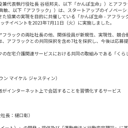
兼代表執行役社長 谷垣邦夫、以下「かんぽ生命」）とアフラ
出眞敏、以下「アフラック」）は、スタートアップのイノベーシ
た協業の実現を目的に共催している「かんぽ生命 - アフラッ
にあたるピッチイベントを2023年7月11日（火）に実施しました。
フラックの両社社長の他、関係役員が新規性、実現性、競合
は、アフラックとの共同採択を含め7社を採択し、今後は応募
の在宅介護関連サービスにおける共同の取組みである「くら
ン マイケル ジャスティン）
者がインターネット上で会話することを習慣化するサービス
役社長：樋口彰）
レインスイート）」の開発・提供及び「運動療法×行動変容理論」に