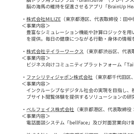
脳の海馬の維持を促進させるアプリ「BrainUp Hea
・
株式会社MILIZE
（東京都港区、代表取締役：田中
＜事業内容＞
豊富なシミュレーション機能や計算ロジックを用いて
を提供。毎日の健康につながる行動・身体の情報
・
株式会社テイラーワークス
（東京都渋谷区、代表取
＜事業内容＞
ビジネス向けコミュニティプラットフォーム「Tailo
・
ファシリティジャポン株式会社
（東京都千代田区
＜事業内容＞
インクルーシブなデジタル社会の実現を目指し、
ブサイト閲覧体験を提供するソリューションの研
・
ベルフェイス株式会社
（東京都港区、代表取締役
＜事業内容＞
電話面談システム「bellFace」及び対面営業向