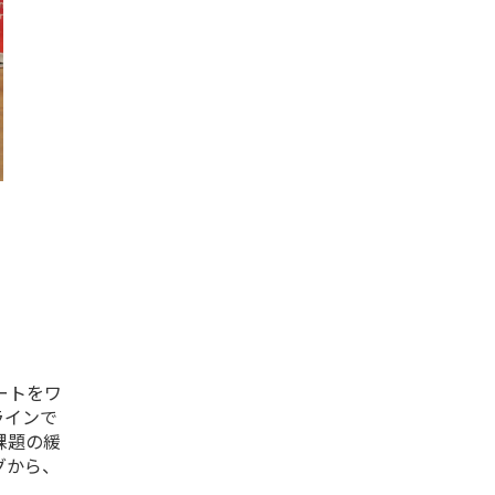
ートをワ
ラインで
課題の緩
グから、