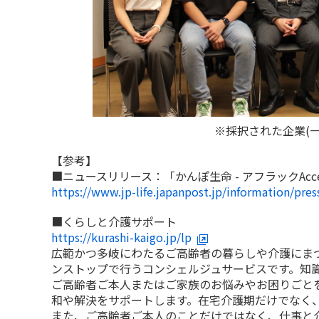
※採択された企業(
【参考】
■ニュースリリース：「かんぽ生命 - アフラックAcceler
https://www.jp-life.japanpost.jp/information/pre
■くらしと介護サポート
https://kurashi-kaigo.jp/lp
広範かつ多岐にわたるご高齢者の暮らしや介護にま
ンストップで行うコンシェルジュサービスです。知
ご高齢者ご本人またはご家族のお悩みやお困りごと
和や解決をサポートします。在宅介護期だけでなく
また、ご高齢者ご本人のことだけではなく、仕事と