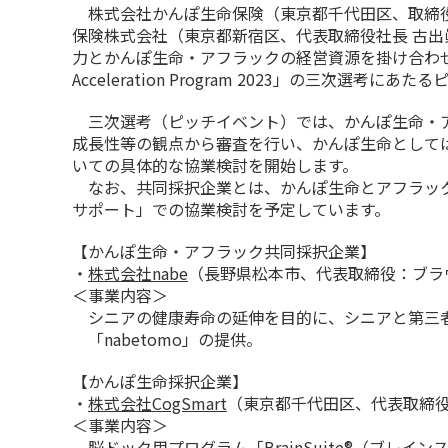
株式会社かんぽ生命保険（東京都千代田区、取締役
保険株式会社（東京都新宿区、代表取締役社長 古
力とかんぽ生命・アフラックの経営資源を掛け合わせ
Acceleration Program 2023」の三次選考
三次選考（ピッチイベント）では、かんぽ生命・ア
成長性等の観点から審査を行い、かんぽ生命として
いての具体的な協業検討を開始します。
なお、共同採択企業とは、かんぽ生命とアフラック
サポート」での協業検討を予定しています。
【かんぽ生命・アフラック共同採択企業】
・
株式会社nabe
（長野県松本市、代表取締役：ブラウ
＜事業内容＞
シニアの健康寿命の延伸を目的に、シニアと第三
「nabetomo」の提供。
【かんぽ生命採択企業】
・
株式会社CogSmart
（東京都千代田区、代表取締
＜事業内容＞
脳ドック用プログラム「BrainSuite®（ブ