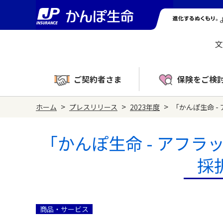
文
ご契約者さま
保険をご検
>
>
>
ホーム
プレスリリース
2023年度
「かんぽ生命 - ア
「かんぽ生命 - アフラックAc
採
商品・サービス