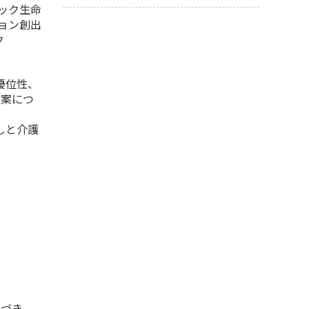
ック生命
ョン創出
ク
優位性、
提案につ
しと介護
基づき、