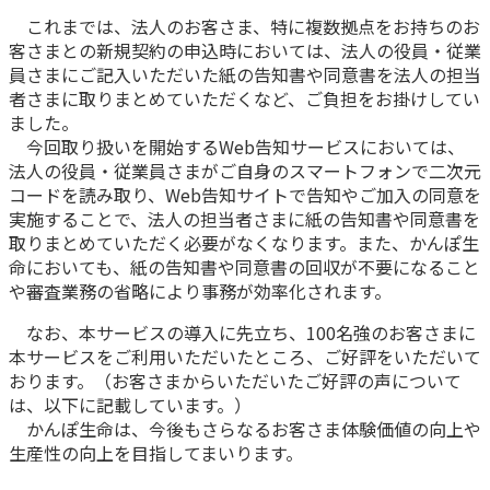
これまでは、法人のお客さま、特に複数拠点をお持ちのお
かんぽ生命について
終身保険
客さまとの新規契約の申込時においては、法人の役員・従業
法人のお客さま向け商品一覧
員さまにご記入いただいた紙の告知書や同意書を法人の担当
養老保険
目的から探す
者さまに取りまとめていただくなど、ご負担をお掛けしてい
よくあるご質問
かんぽ生命について
かんぽのLifeサポートナビ
定期保険
お手続き一覧
ました。
お役立ち情報
学資保険
今回取り扱いを開始するWeb告知サービスにおいては、
きっかけ・できごとから探す
お問い合わせ
かんぽ生命の団体取扱い
法人の役員・従業員さまがご自身のスマートフォンで二次元
長寿支援保険
コードを読み取り、Web告知サイトで告知やご加入の同意を
法人向け資料請求
お見積りシミュレーション
実施することで、法人の担当者さまに紙の告知書や同意書を
サステナビリティ
ご挨拶
保険
取りまとめていただく必要がなくなります。また、かんぽ生
資料請求
命においても、紙の告知書や同意書の回収が不要になること
お問い合わせ先
経営理念・経営戦略
医療
や審査業務の省略により事務が効率化されます。
マイページでできること
株主・投資家のみなさまへ
会社概要
お金
新規登録
なお、本サービスの導入に先立ち、100名強のお客さまに
財務情報
子育て
本サービスをご利用いただいたところ、ご好評をいただいて
ログイン
採用情報
株主・投資家のみなさまへ
ライフプラン
おります。（お客さまからいただいたご好評の声について
保険の探し方のポイント
は、以下に記載しています。）
日本郵政グループとしての取り組み
保険かんたん診断
かんぽ生命は、今後もさらなるお客さま体験価値の向上や
English
採用情報
生産性の向上を目指してまいります。
これからのライフイベントでかかる費用とは？
CM・オウンドメディア／ソーシャルメディア