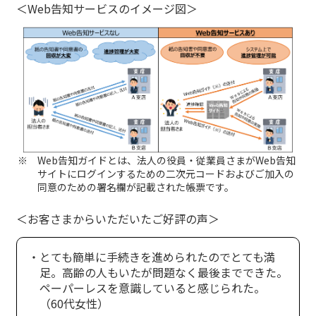
ご契約内容の確認
＜Web告知サービスのイメージ図＞
健康情報
お客さまに関する情報等の確認の取り組み
ご契約手続きの流れ
かんぽブランド
保険料のお払込方法
かんぽアプリ～かんぽの健康と安心を手のひらに～
各種サービス・お知らせ
保険用語集
かんぽプラチナライフサービス
お問い合わせ
Web告知ガイドとは、法人の役員・従業員さまがWeb告知
かんぽ生命のサステナビリティ
サイトにログインするための二次元コードおよびご加入の
ご契約のしおり・約款（Web約款）
同意のための署名欄が記載された帳票です。
すこやか健康ラボ
保険用語集
＜お客さまからいただいたご好評の声＞
お問い合わせ
・とても簡単に手続きを進められたのでとても満
お客さまの声／お客さまサービス向上の取組み
足。高齢の人もいたが問題なく最後までできた。
ラジオ体操・みんなの体操
ペーパーレスを意識していると感じられた。
ラジオ体操ポータルサイト
（60代女性）