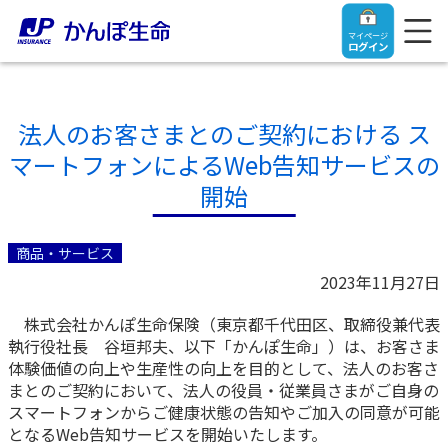
マイページ
ログイン
法人のお客さまとのご契約における ス
マートフォンによるWeb告知サービスの
トップ
開始
ご契約者さま
商品・サービス
2023年11月27日
保険をご検討中のお客さま
ご契約者さま
株式会社かんぽ生命保険（東京都千代田区、取締役兼代表
執行役社長 谷垣邦夫、以下「かんぽ生命」）は、お客さま
マイページログイン
法人のお客さま
保険をご検討中のお客さま
体験価値の向上や生産性の向上を目的として、法人のお客さ
まとのご契約において、法人の役員・従業員さまがご自身の
スマートフォンからご健康状態の告知やご加入の同意が可能
お役立ち情報
【まずはご相談ください】企業経営でお悩みの方はこ
入院保険金・手術保険金のご請求
となるWeb告知サービスを開始いたします。
ちら