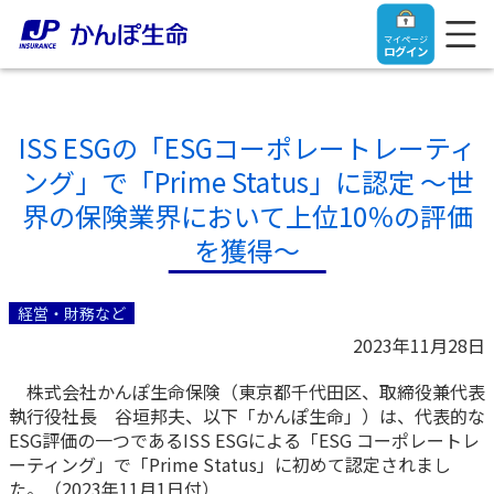
マイページ
ログイン
ISS ESGの「ESGコーポレートレーティ
ング」で「Prime Status」に認定 ～世
トップ
界の保険業界において上位10％の評価
を獲得～
ご契約者さま
経営・財務など
保険をご検討中のお客さま
ご契約者さま
2023年11月28日
株式会社かんぽ生命保険（東京都千代田区、取締役兼代表
マイページログイン
法人のお客さま
保険をご検討中のお客さま
執行役社長 谷垣邦夫、以下「かんぽ生命」）は、代表的な
ESG評価の一つであるISS ESGによる「ESG コーポレートレ
お役立ち情報
【まずはご相談ください】企業経営でお悩みの方はこ
ーティング」で「Prime Status」に初めて認定されまし
入院保険金・手術保険金のご請求
ちら
た。（2023年11月1日付）