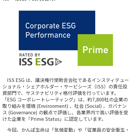
かんぽ生命について
終身保険
法人のお客さま向け商品一覧
養老保険
目的から探す
よくあるご質問
かんぽ生命について
かんぽのLifeサポートナビ
定期保険
お手続き一覧
お役立ち情報
学資保険
きっかけ・できごとから探す
お問い合わせ
かんぽ生命の団体取扱い
長寿支援保険
法人向け資料請求
お見積りシミュレーション
サステナビリティ
ご挨拶
保険
資料請求
お問い合わせ先
経営理念・経営戦略
医療
マイページでできること
ISS ESG は、議決権行使助言会社であるインスティテュー
株主・投資家のみなさまへ
会社概要
お金
ショナル・シェアホルダー・サービシーズ（ISS）の責任投
新規登録
財務情報
子育て
資部門で、サステナビリティ格付評価を行っています。
ログイン
採用情報
「ESG コーポレートレーティング」は、約7,800社の企業の
株主・投資家のみなさまへ
ライフプラン
保険の探し方のポイント
取り組みを環境 (Environment) 、社会 (Social) 、ガバナン
日本郵政グループとしての取り組み
ス (Governance) の観点で評価し、各業界内で高い評価を受
保険かんたん診断
English
けた企業を「Prime Status」に認定しています。
採用情報
これからのライフイベントでかかる費用とは？
今回、かんぽ生命は「気候変動」や「従業員の安全衛生・
CM・オウンドメディア／ソーシャルメディア