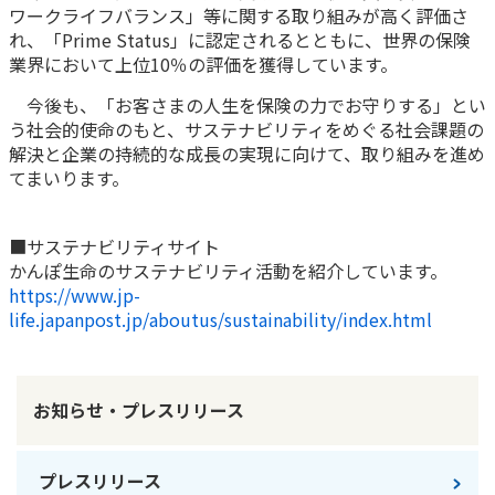
ご契約内容の確認
ワークライフバランス」等に関する取り組みが高く評価さ
健康情報
れ、「Prime Status」に認定されるとともに、世界の保険
お客さまに関する情報等の確認の取り組み
業界において上位10％の評価を獲得しています。
今後も、「お客さまの人生を保険の力でお守りする」とい
ご契約手続きの流れ
う社会的使命のもと、サステナビリティをめぐる社会課題の
かんぽブランド
保険料のお払込方法
解決と企業の持続的な成長の実現に向けて、取り組みを進め
かんぽアプリ～かんぽの健康と安心を手のひらに～
てまいります。
各種サービス・お知らせ
保険用語集
かんぽプラチナライフサービス
お問い合わせ
■サステナビリティサイト
かんぽ生命のサステナビリティ
かんぽ生命のサステナビリティ活動を紹介しています。
ご契約のしおり・約款（Web約款）
https://www.jp-
すこやか健康ラボ
life.japanpost.jp/aboutus/sustainability/index.html
保険用語集
お問い合わせ
お客さまの声／お客さまサービス向上の取組み
お知らせ・プレスリリース
ラジオ体操・みんなの体操
ラジオ体操ポータルサイト
プレスリリース