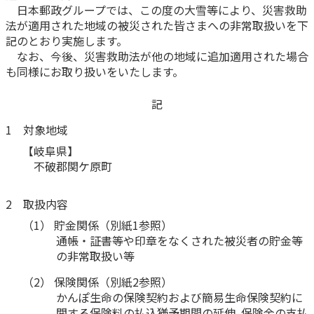
日本郵政グループでは、この度の大雪等により、災害救助
かんぽ生命について
法が適用された地域の被災された皆さまへの非常取扱いを下
終身保険
法人のお客さま向け商品一覧
記のとおり実施します。
養老保険
なお、今後、災害救助法が他の地域に追加適用された場合
目的から探す
よくあるご質問
かんぽ生命について
かんぽのLifeサポートナビ
定期保険
も同様にお取り扱いをいたします。
お手続き一覧
お役立ち情報
学資保険
きっかけ・できごとから探す
記
お問い合わせ
かんぽ生命の団体取扱い
長寿支援保険
1 対象地域
法人向け資料請求
お見積りシミュレーション
サステナビリティ
【岐阜県】
ご挨拶
保険
資料請求
不破郡関ケ原町
お問い合わせ先
経営理念・経営戦略
医療
マイページでできること
株主・投資家のみなさまへ
会社概要
お金
2 取扱内容
新規登録
財務情報
子育て
（1） 貯金関係（別紙1参照）
ログイン
採用情報
通帳・証書等や印章をなくされた被災者の貯金等
株主・投資家のみなさまへ
ライフプラン
保険の探し方のポイント
の非常取扱い等
日本郵政グループとしての取り組み
保険かんたん診断
English
（2） 保険関係（別紙2参照）
採用情報
これからのライフイベントでかかる費用とは？
かんぽ生命の保険契約および簡易生命保険契約に
CM・オウンドメディア／ソーシャルメディア
関する保険料の払込猶予期間の延伸､保険金の支払