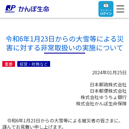
マイページ
ログイン
令和6年1月23日からの大雪等による災
害に対する非常取扱いの実施について
トップ
重要
経営・財務など
ご契約者さま
2024年01月25日
日本郵政株式会社
保険をご検討中のお客さま
ご契約者さま
日本郵便株式会社
株式会社ゆうちょ銀行
マイページログイン
株式会社かんぽ生命保険
法人のお客さま
保険をご検討中のお客さま
令和6年1月23日からの大雪等による被災者の皆さまに、
お役立ち情報
【まずはご相談ください】企業経営でお悩みの方はこ
入院保険金・手術保険金のご請求
謹んでお見舞い申し上げます。
ちら