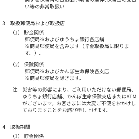
ご契約内容の確認
い等の非常取扱い
健康情報
お客さまに関する情報等の確認の取り組み
3 取扱郵便局および取扱店
ご契約手続きの流れ
（1） 貯金関係
かんぽブランド
郵便局※およびゆうちょ銀行各店舗
保険料のお払込方法
かんぽアプリ～かんぽの健康と安心を手のひらに～
※簡易郵便局を含みます（貯金取扱局に限りま
各種サービス・お知らせ
す。）。
保険用語集
かんぽプラチナライフサービス
（2） 保険関係
お問い合わせ
郵便局※およびかんぽ生命保険各支店
かんぽ生命のサステナビリティ
※簡易郵便局を除きます。
ご契約のしおり・約款（Web約款）
すこやか健康ラボ
注 災害等の影響により、ご利用いただけない郵便局、
保険用語集
ゆうちょ銀行店舗、かんぽ生命保険支店またはATM
お問い合わせ
がございます。お客さまには大変ご不便をおかけし
ておりますことをお詫び申し上げます。
お客さまの声／お客さまサービス向上の取組み
ラジオ体操・みんなの体操
4 取扱期間
ラジオ体操ポータルサイト
（1） 貯金関係