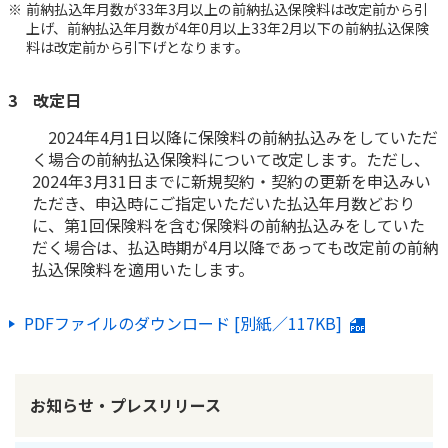
ご契約内容の確認
前納払込年月数が33年3月以上の前納払込保険料は改定前から引
健康情報
上げ、前納払込年月数が4年0月以上33年2月以下の前納払込保険
お客さまに関する情報等の確認の取り組み
料は改定前から引下げとなります。
ご契約手続きの流れ
3 改定日
かんぽブランド
保険料のお払込方法
2024年4月1日以降に保険料の前納払込みをしていただ
かんぽアプリ～かんぽの健康と安心を手のひらに～
く場合の前納払込保険料について改定します。ただし、
各種サービス・お知らせ
2024年3月31日までに新規契約・契約の更新を申込みい
保険用語集
かんぽプラチナライフサービス
ただき、申込時にご指定いただいた払込年月数どおり
お問い合わせ
に、第1回保険料を含む保険料の前納払込みをしていた
かんぽ生命のサステナビリティ
だく場合は、払込時期が4月以降であっても改定前の前納
ご契約のしおり・約款（Web約款）
払込保険料を適用いたします。
すこやか健康ラボ
保険用語集
PDFファイルのダウンロード [別紙／117KB]
お問い合わせ
お客さまの声／お客さまサービス向上の取組み
ラジオ体操・みんなの体操
お知らせ・プレスリリース
ラジオ体操ポータルサイト