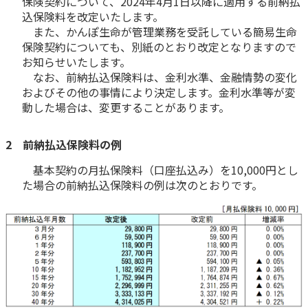
保険契約について、2024年4月1日以降に適用する前納払
込保険料を改定いたします。
かんぽ生命について
終身保険
また、かんぽ生命が管理業務を受託している簡易生命
法人のお客さま向け商品一覧
保険契約についても、別紙のとおり改定となりますので
養老保険
目的から探す
お知らせいたします。
よくあるご質問
かんぽ生命について
かんぽのLifeサポートナビ
定期保険
お手続き一覧
なお、前納払込保険料は、金利水準、金融情勢の変化
お役立ち情報
学資保険
およびその他の事情により決定します。金利水準等が変
きっかけ・できごとから探す
お問い合わせ
かんぽ生命の団体取扱い
動した場合は、変更することがあります。
長寿支援保険
法人向け資料請求
お見積りシミュレーション
2 前納払込保険料の例
サステナビリティ
ご挨拶
保険
資料請求
基本契約の月払保険料（口座払込み）を10,000円とし
お問い合わせ先
経営理念・経営戦略
医療
マイページでできること
た場合の前納払込保険料の例は次のとおりです。
株主・投資家のみなさまへ
会社概要
お金
新規登録
財務情報
子育て
ログイン
採用情報
株主・投資家のみなさまへ
ライフプラン
保険の探し方のポイント
日本郵政グループとしての取り組み
保険かんたん診断
English
採用情報
これからのライフイベントでかかる費用とは？
CM・オウンドメディア／ソーシャルメディア