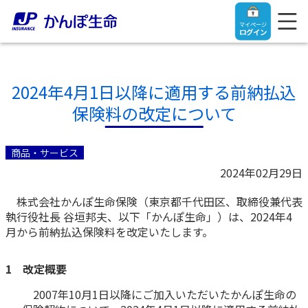
マイページ
ログイン
2024年4月1日以降に適用する前納払込
保険料の改定について
トップ
商品・サービス
ご契約者さま
2024年02月29日
株式会社かんぽ生命保険（東京都千代田区、取締役兼代表
保険をご検討中のお客さま
ご契約者さま
執行役社長 谷垣邦夫、以下「かんぽ生命」）は、2024年4
月から前納払込保険料を改定いたします。
マイページログイン
法人のお客さま
保険をご検討中のお客さま
1 改定概要
お役立ち情報
【まずはご相談ください】企業経営でお悩みの方はこ
入院保険金・手術保険金のご請求
2007年10月1日以降にご加入いただいたかんぽ生命の
ちら