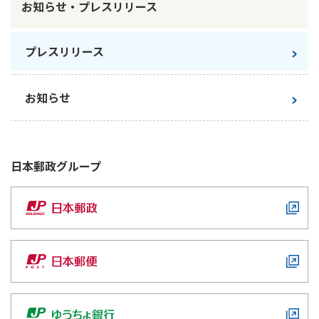
お知らせ・プレスリリース
かんぽ生命について
終身保険
法人のお客さま向け商品一覧
養老保険
プレスリリース
目的から探す
よくあるご質問
かんぽ生命について
かんぽのLifeサポートナビ
定期保険
お手続き一覧
お役立ち情報
学資保険
お知らせ
きっかけ・できごとから探す
お問い合わせ
かんぽ生命の団体取扱い
長寿支援保険
法人向け資料請求
お見積りシミュレーション
サステナビリティ
ご挨拶
保険
資料請求
日本郵政
グループ
お問い合わせ先
経営理念・経営戦略
医療
マイページでできること
株主・投資家のみなさまへ
会社概要
お金
新規登録
財務情報
子育て
ログイン
採用情報
株主・投資家のみなさまへ
ライフプラン
保険の探し方のポイント
日本郵政グループとしての取り組み
保険かんたん診断
English
採用情報
これからのライフイベントでかかる費用とは？
CM・オウンドメディア／ソーシャルメディア