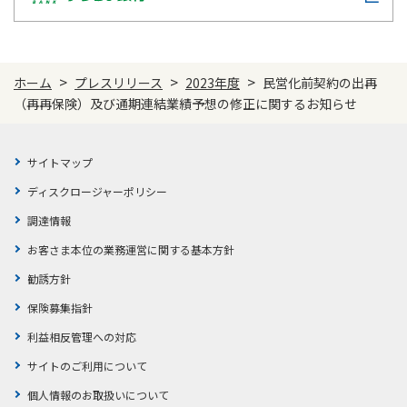
ご契約内容の確認
健康情報
お客さまに関する情報等の確認の取り組み
>
>
>
ホーム
プレスリリース
2023年度
民営化前契約の出再
ご契約手続きの流れ
（再再保険）及び通期連結業績予想の修正に関するお知らせ
かんぽブランド
保険料のお払込方法
かんぽアプリ～かんぽの健康と安心を手のひらに～
各種サービス・お知らせ
サイトマップ
保険用語集
かんぽプラチナライフサービス
ディスクロージャーポリシー
お問い合わせ
かんぽ生命のサステナビリティ
調達情報
ご契約のしおり・約款（Web約款）
すこやか健康ラボ
お客さま本位の業務運営に関する基本方針
保険用語集
勧誘方針
お問い合わせ
保険募集指針
お客さまの声／お客さまサービス向上の取組み
利益相反管理への対応
ラジオ体操・みんなの体操
サイトのご利用について
ラジオ体操ポータルサイト
個人情報のお取扱いについて