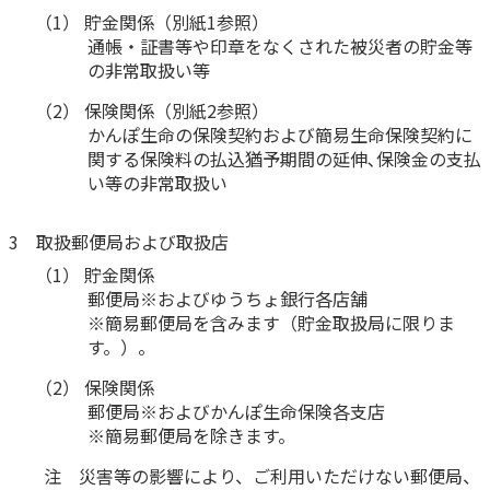
ご契約内容の確認
（1） 貯金関係（別紙1参照）
健康情報
お客さまに関する情報等の確認の取り組み
通帳・証書等や印章をなくされた被災者の貯金等
の非常取扱い等
ご契約手続きの流れ
（2） 保険関係（別紙2参照）
かんぽブランド
かんぽ生命の保険契約および簡易生命保険契約に
保険料のお払込方法
関する保険料の払込猶予期間の延伸､保険金の支払
かんぽアプリ～かんぽの健康と安心を手のひらに～
各種サービス・お知らせ
い等の非常取扱い
保険用語集
かんぽプラチナライフサービス
3 取扱郵便局および取扱店
お問い合わせ
かんぽ生命のサステナビリティ
（1） 貯金関係
ご契約のしおり・約款（Web約款）
すこやか健康ラボ
郵便局※およびゆうちょ銀行各店舗
保険用語集
※簡易郵便局を含みます（貯金取扱局に限りま
す。）。
お問い合わせ
（2） 保険関係
お客さまの声／お客さまサービス向上の取組み
郵便局※およびかんぽ生命保険各支店
ラジオ体操・みんなの体操
※簡易郵便局を除きます。
ラジオ体操ポータルサイト
注 災害等の影響により、ご利用いただけない郵便局、