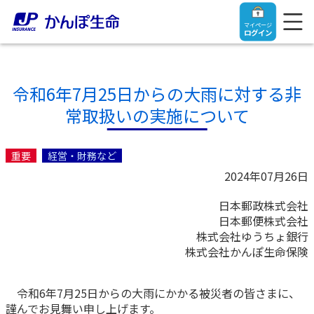
マイページ
ログイン
令和6年7月25日からの大雨に対する非
常取扱いの実施について
トップ
重要
経営・財務など
ご契約者さま
2024年07月26日
日本郵政株式会社
保険をご検討中のお客さま
ご契約者さま
日本郵便株式会社
株式会社ゆうちょ銀行
マイページログイン
株式会社かんぽ生命保険
法人のお客さま
保険をご検討中のお客さま
令和6年7月25日からの大雨にかかる被災者の皆さまに、
お役立ち情報
【まずはご相談ください】企業経営でお悩みの方はこ
入院保険金・手術保険金のご請求
謹んでお見舞い申し上げます。
ちら