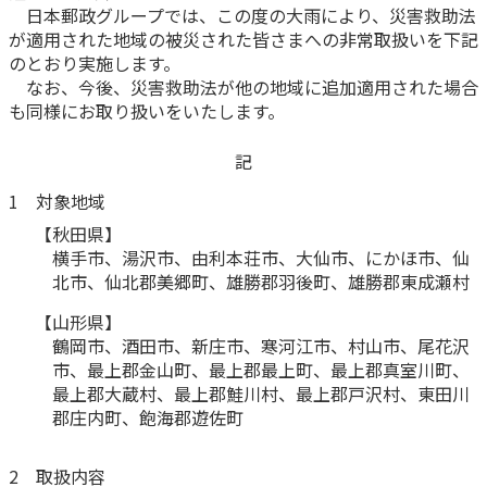
日本郵政グループでは、この度の大雨により、災害救助法
かんぽ生命について
が適用された地域の被災された皆さまへの非常取扱いを下記
終身保険
法人のお客さま向け商品一覧
のとおり実施します。
養老保険
なお、今後、災害救助法が他の地域に追加適用された場合
目的から探す
よくあるご質問
かんぽ生命について
かんぽのLifeサポートナビ
定期保険
も同様にお取り扱いをいたします。
お手続き一覧
お役立ち情報
学資保険
きっかけ・できごとから探す
記
お問い合わせ
かんぽ生命の団体取扱い
長寿支援保険
1 対象地域
法人向け資料請求
お見積りシミュレーション
サステナビリティ
【秋田県】
ご挨拶
保険
資料請求
横手市、湯沢市、由利本荘市、大仙市、にかほ市、仙
お問い合わせ先
経営理念・経営戦略
医療
北市、仙北郡美郷町、雄勝郡羽後町、雄勝郡東成瀬村
マイページでできること
株主・投資家のみなさまへ
会社概要
お金
【山形県】
新規登録
財務情報
子育て
鶴岡市、酒田市、新庄市、寒河江市、村山市、尾花沢
ログイン
採用情報
市、最上郡金山町、最上郡最上町、最上郡真室川町、
株主・投資家のみなさまへ
ライフプラン
保険の探し方のポイント
最上郡大蔵村、最上郡鮭川村、最上郡戸沢村、東田川
日本郵政グループとしての取り組み
郡庄内町、飽海郡遊佐町
保険かんたん診断
English
採用情報
これからのライフイベントでかかる費用とは？
2 取扱内容
CM・オウンドメディア／ソーシャルメディア