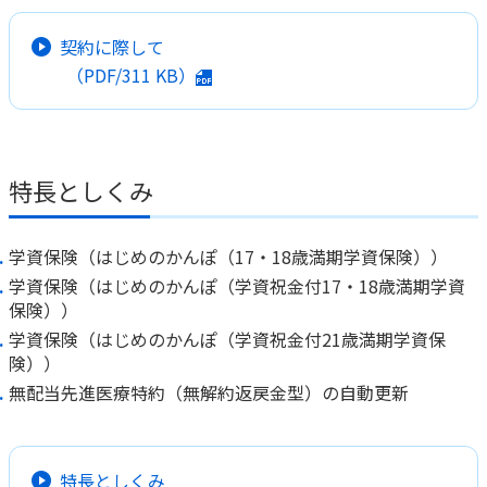
かんぽジャンクション
契約に際して
（PDF/
311 KB
）
特長としくみ
学資保険（はじめのかんぽ（17・18歳満期学資保険））
学資保険（はじめのかんぽ（学資祝金付17・18歳満期学資
保険））
学資保険（はじめのかんぽ（学資祝金付21歳満期学資保
険））
無配当先進医療特約（無解約返戻金型）の自動更新
特長としくみ