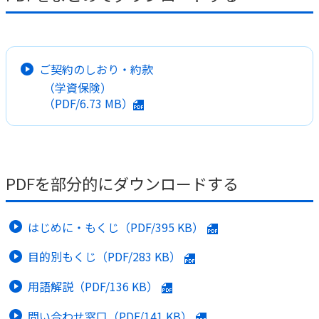
かんぽ生命について
終身保険
法人のお客さま向け商品一覧
養老保険
目的から探す
よくあるご質問
かんぽ生命について
かんぽのLifeサポートナビ
ご契約のしおり・約款
定期保険
お手続き一覧
お役立ち情報
（学資保険）
学資保険
きっかけ・できごとから探す
（PDF/
6.73 MB
）
お問い合わせ
かんぽ生命の団体取扱い
長寿支援保険
法人向け資料請求
お見積りシミュレーション
サステナビリティ
ご挨拶
保険
資料請求
お問い合わせ先
経営理念・経営戦略
医療
PDFを部分的にダウンロードする
マイページでできること
株主・投資家のみなさまへ
会社概要
お金
新規登録
財務情報
子育て
はじめに・もくじ（PDF/
395 KB
）
ログイン
採用情報
株主・投資家のみなさまへ
ライフプラン
保険の探し方のポイント
目的別もくじ（PDF/
283 KB
）
日本郵政グループとしての取り組み
保険かんたん診断
English
用語解説（PDF/
136 KB
）
採用情報
これからのライフイベントでかかる費用とは？
CM・オウンドメディア／ソーシャルメディア
問い合わせ窓口（PDF/
141 KB
）