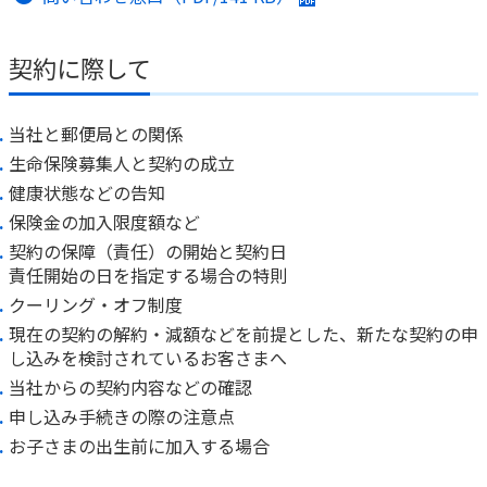
ご契約内容の確認
健康情報
お客さまに関する情報等の確認の取り組み
契約に際して
ご契約手続きの流れ
かんぽブランド
当社と郵便局との関係
保険料のお払込方法
かんぽアプリ～かんぽの健康と安心を手のひらに～
生命保険募集人と契約の成立
各種サービス・お知らせ
健康状態などの告知
保険用語集
かんぽプラチナライフサービス
保険金の加入限度額など
お問い合わせ
契約の保障（責任）の開始と契約日
かんぽ生命のサステナビリティ
責任開始の日を指定する場合の特則
ご契約のしおり・約款（Web約款）
すこやか健康ラボ
クーリング・オフ制度
保険用語集
現在の契約の解約・減額などを前提とした、新たな契約の申
お問い合わせ
し込みを検討されているお客さまへ
当社からの契約内容などの確認
お客さまの声／お客さまサービス向上の取組み
申し込み手続きの際の注意点
ラジオ体操・みんなの体操
お子さまの出生前に加入する場合
ラジオ体操ポータルサイト