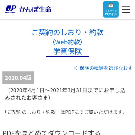
マイページ
ログイン
ご契約のしおり・約款
（Web約款）
学資保険
トップ
保険の種類を選びなおす
ご契約者さま
2020.04版
（2020年4月1日～2021年3月31日までにお申し込
保険をご検討中のお客さま
ご契約者さま
みされたお客さま）
マイページログイン
法人のお客さま
保険をご検討中のお客さま
「ご契約のしおり・約款」はPDFにてご覧いただけます。
お役立ち情報
【まずはご相談ください】企業経営でお悩みの方はこ
入院保険金・手術保険金のご請求
PDFをまとめてダウンロードする
ちら