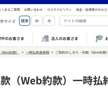
よくあるご質問
お問い合わせ
サステナビリティ
株主・投資家のみなさ
標準
中
大
字サイズ
討中の
お客さま
法人のお客さま
>
>
（Web約款）
一時払終身保険
ご契約のしおり・約款（Web約款）
款（Web約款）一時払