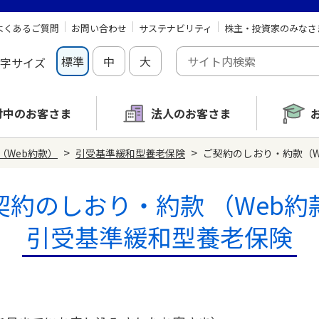
よくあるご質問
お問い合わせ
サステナビリティ
株主・投資家のみなさ
標準
中
大
字サイズ
討中の
お客さま
法人のお客さま
>
>
（Web約款）
引受基準緩和型養老保険
ご契約のしおり・約款（We
契約のしおり・約款
（Web約
引受基準緩和型養老保険