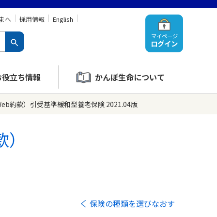
まへ
採用情報
English
マイページ
ログイン
お役立ち情報
かんぽ生命について
b約款）引受基準緩和型養老保険 2021.04版
款）
保険の種類を選びなおす