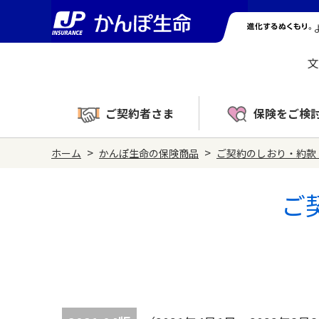
文
ご契約者さま
保険をご検
>
>
ホーム
かんぽ生命の保険商品
ご契約のしおり・約款
ご